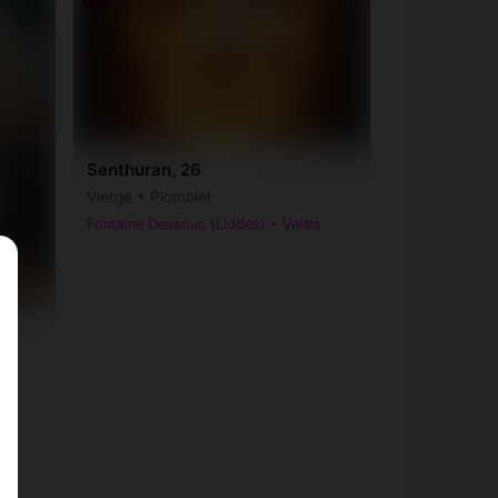
Senthuran, 26
Vierge • Plombier
Fontaine Dessous (Liddes) • Valais
is