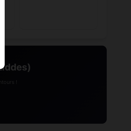
Liddes)
tours !