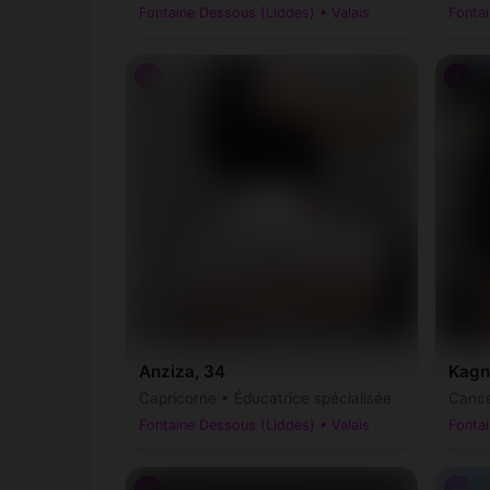
Fontaine Dessous (Liddes) • Valais
Fontai
♀
♀
Anziza, 34
Kagn
Capricorne • Éducatrice spécialisée
Cance
Fontaine Dessous (Liddes) • Valais
Fontai
♂
♂