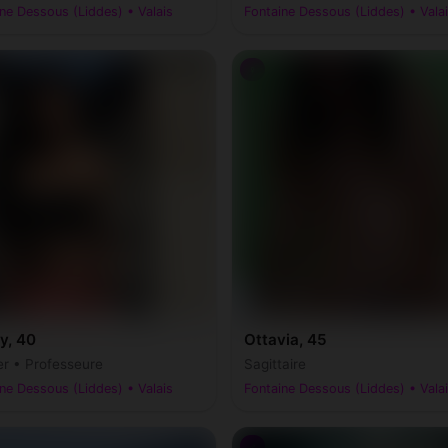
ne Dessous (Liddes) • Valais
Fontaine Dessous (Liddes) • Vala
♀
y, 40
Ottavia, 45
r • Professeure
Sagittaire
ne Dessous (Liddes) • Valais
Fontaine Dessous (Liddes) • Vala
♂