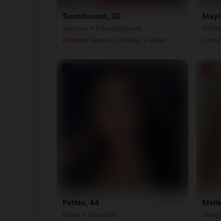
Soundousse, 30
Mayli
Verseau • Développeuse
Gémea
Fontaine Dessous (Liddes) • Valais
Fontai
♀
♀
Fathia, 44
Meli
Bélier • Fleuriste
Vierg