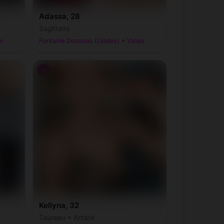
Adassa, 28
Sagittaire
is
Fontaine Dessous (Liddes) • Valais
♀
Kellyna, 32
Taureau • Artiste