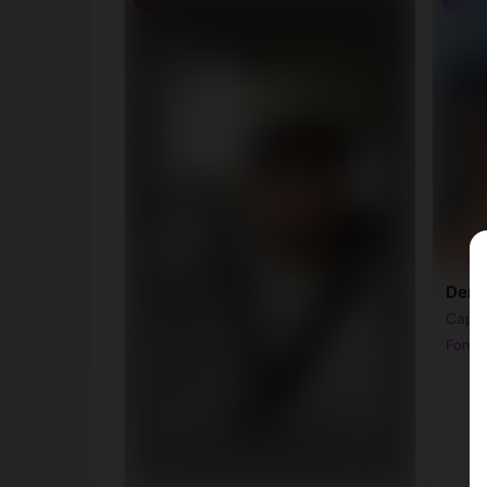
Deny
Capri
Fontai