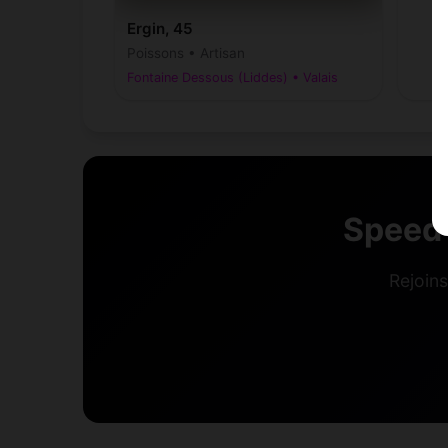
Ergin, 45
Poissons • Artisan
Fontaine Dessous (Liddes) • Valais
Speed 
Rejoin