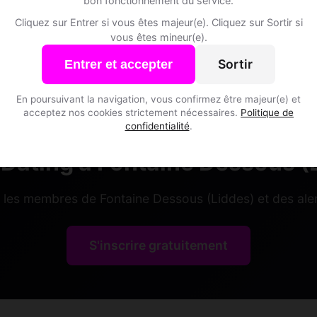
bon fonctionnement du service.
Cliquez sur Entrer si vous êtes majeur(e). Cliquez sur Sortir si
vous êtes mineur(e).
Sortir
Entrer et accepter
En poursuivant la navigation, vous confirmez être majeur(e) et
acceptez nos cookies strictement nécessaires.
Politique de
confidentialité
.
Dating à Fontaine Dessous (
s les membres de Fontaine Dessous (Liddes) et des alen
S'inscrire gratuitement