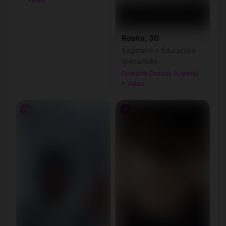
Rosita, 30
Sagittaire • Éducatrice
spécialisée
Fontaine Dessus (Liddes)
• Valais
♂
♂