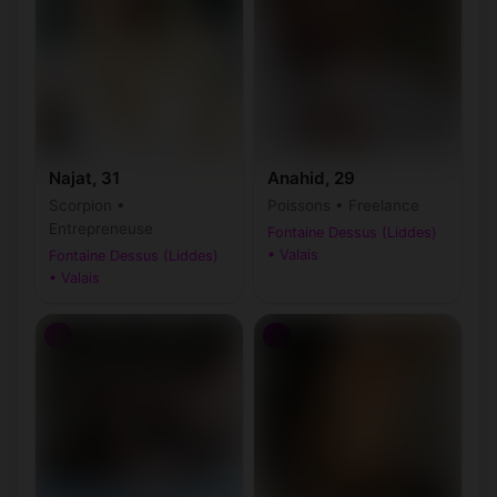
Najat, 31
Anahid, 29
Scorpion •
Poissons • Freelance
Entrepreneuse
Fontaine Dessus (Liddes)
• Valais
Fontaine Dessus (Liddes)
• Valais
♀
♀