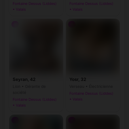
Fontaine Dessus (Liddes)
Fontaine Dessus (Liddes)
• Valais
• Valais
♀
♀
Seyran, 42
Yosr, 32
Lion • Gérante de
Verseau • Électricienne
société
Fontaine Dessus (Liddes)
• Valais
Fontaine Dessus (Liddes)
• Valais
♀
♀