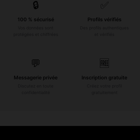
🔒
✅
100 % sécurisé
Profils vérifiés
Vos données sont
Des profils authentiques
protégées et chiffrées
et vérifiés
💬
🆓
Messagerie privée
Inscription gratuite
Discutez en toute
Créez votre profil
confidentialité
gratuitement