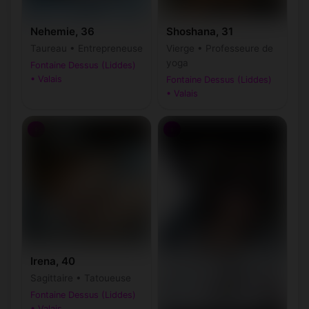
Nehemie, 36
Shoshana, 31
Taureau • Entrepreneuse
Vierge • Professeure de
yoga
Fontaine Dessus (Liddes)
• Valais
Fontaine Dessus (Liddes)
• Valais
♀
♀
Irena, 40
Sagittaire • Tatoueuse
Fontaine Dessus (Liddes)
• Valais