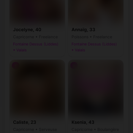
Jocelyne, 40
Annaïg, 33
Capricorne • Freelance
Poissons • Freelance
Fontaine Dessus (Liddes)
Fontaine Dessus (Liddes)
• Valais
• Valais
♀
♀
Caliste, 23
Ksenia, 43
Capricorne • Serveuse
Capricorne • Boulangère