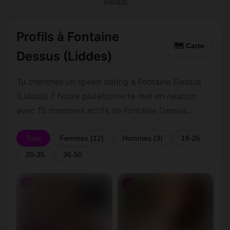
Valais
Profils à Fontaine
🗺 Carte
Dessus (Liddes)
Tu cherches un speed dating à Fontaine Dessus
(Liddes) ? Notre plateforme te met en relation
avec 15 membres actifs de Fontaine Dessus
(Liddes) et ses environs dans le Valais. Inscris-toi
gratuitement pour contacter les membres de
Tous
Femmes (12)
Hommes (3)
18-25
Fontaine Dessus (Liddes) et les alentours.
26-35
36-50
♀
♀