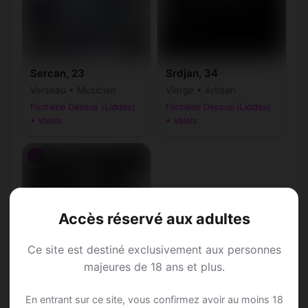
Sercan, 23
Srdjan, 34
Verseau • Musicien
Vierge • Artisan
Fontaine Dessus (Liddes)
Fontaine Dessus (Liddes)
• Valais
• Valais
♂
Accès réservé aux adultes
Ce site est destiné exclusivement aux personnes
majeures de 18 ans et plus.
Sundy, 45
En entrant sur ce site, vous confirmez avoir au moins 18
Balance • Architecte