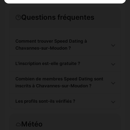
Questions fréquentes
Comment trouver Speed Dating à
Chavannes-sur-Moudon ?
L'inscription est-elle gratuite ?
Combien de membres Speed Dating sont
inscrits à Chavannes-sur-Moudon ?
Les profils sont-ils vérifiés ?
Météo