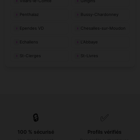
Villars-le-Comte
Gingins
Penthalaz
Bussy-Chardonney
Ependes VD
Chesalles-sur-Moudon
Echallens
L'Abbaye
St-Cierges
St-Livres
🔒
✅
100 % sécurisé
Profils vérifiés