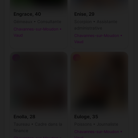
Engrace, 40
Enise, 29
Gémeaux • Consultante
Scorpion • Assistante
administrative
Chavannes-sur-Moudon •
Vaud
Chavannes-sur-Moudon •
Vaud
♀
♀
Enolla, 28
Euloge, 35
Taureau • Cadre dans la
Poissons • Journaliste
finance
Chavannes-sur-Moudon •
Vaud