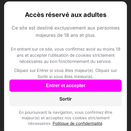
Accès réservé aux adultes
Ce site est destiné exclusivement aux personnes
Speed Dating à
majeures de 18 ans et plus.
Chavannes-sur-
En entrant sur ce site, vous confirmez avoir au moins 18
ans et accepter l'utilisation de cookies strictement
Moudon
nécessaires au bon fonctionnement du service.
Cliquez sur Entrer si vous êtes majeur(e). Cliquez sur
Sortir si vous êtes mineur(e).
Rejoins les membres de Chavannes-sur-
Entrer et accepter
Moudon et des alentours !
Sortir
S'inscrire gratuitement
En poursuivant la navigation, vous confirmez être
majeur(e) et acceptez nos cookies strictement
nécessaires.
Politique de confidentialité
.