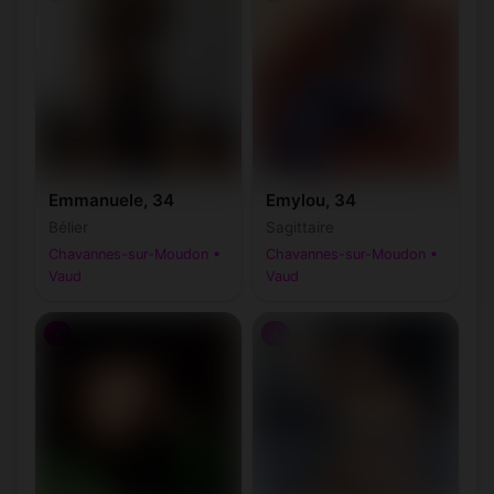
Emmanuele, 34
Emylou, 34
Bélier
Sagittaire
Chavannes-sur-Moudon •
Chavannes-sur-Moudon •
Vaud
Vaud
♀
♀