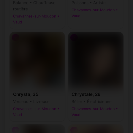
Balance • Chauffeuse
Poissons • Artiste
routière
Chavannes-sur-Moudon •
Vaud
Chavannes-sur-Moudon •
Vaud
♀
♀
Chrysta, 35
Chrystale, 29
Verseau • Livreuse
Bélier • Électricienne
Chavannes-sur-Moudon •
Chavannes-sur-Moudon •
Vaud
Vaud
♀
♀