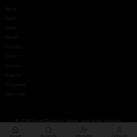
Berne
Vaud
Valais
Tessin
Fribourg
Zurich
Grisons
Argovie
Thurgovie
Saint-Gall
© 2026 Speed Dating en Suisse. Tous droits réservés.
Accueil
Recherche
Inscription
Connexion