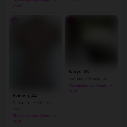
Chavannes-sur-Moudon •
Vaud
♂
♂
Badys, 28
Scorpion • Freelance
Chavannes-sur-Moudon •
Vaud
Avinash, 44
Capricorne • Chef de
projet
Chavannes-sur-Moudon •
Vaud