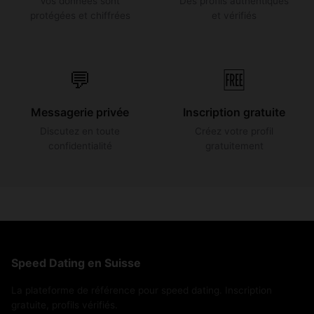
Vos données sont
Des profils authentiques
protégées et chiffrées
et vérifiés
💬
🆓
Messagerie privée
Inscription gratuite
Discutez en toute
Créez votre profil
confidentialité
gratuitement
Speed Dating en Suisse
La plateforme de référence pour speed dating. Inscription
gratuite, profils vérifiés.