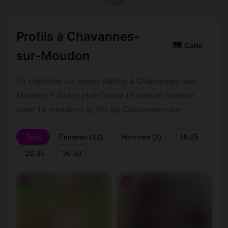
Vaud
Profils à Chavannes-
🗺 Carte
sur-Moudon
Tu cherches un speed dating à Chavannes-sur-
Moudon ? Notre plateforme te met en relation
avec 14 membres actifs de Chavannes-sur-
Moudon et ses environs dans le Vaud. Inscris-toi
gratuitement pour contacter les membres de
Tous
Femmes (12)
Hommes (2)
18-25
Chavannes-sur-Moudon et les alentours.
26-35
36-50
♀
♀