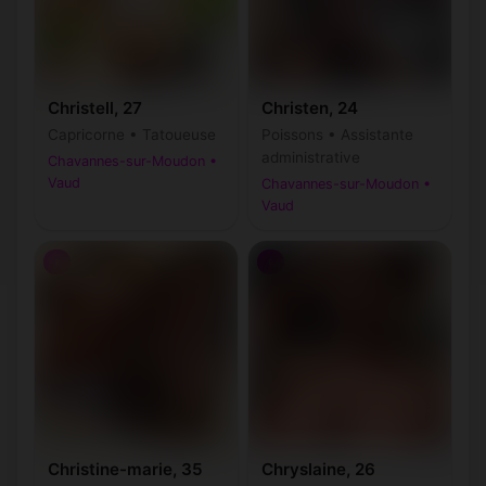
Christell, 27
Christen, 24
Capricorne • Tatoueuse
Poissons • Assistante
administrative
Chavannes-sur-Moudon •
Vaud
Chavannes-sur-Moudon •
Vaud
♀
♀
Christine-marie, 35
Chryslaine, 26