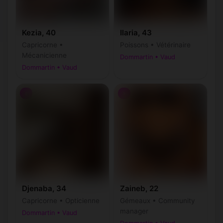
Kezia, 40
Ilaria, 43
Capricorne •
Poissons • Vétérinaire
Mécanicienne
Dommartin • Vaud
Dommartin • Vaud
♀
♀
Djenaba, 34
Zaineb, 22
Capricorne • Opticienne
Gémeaux • Community
manager
Dommartin • Vaud