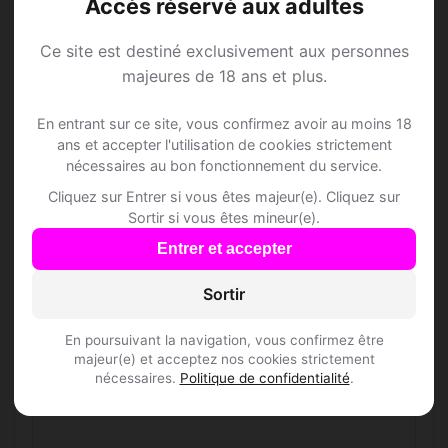
Accès réservé aux adultes
Questions fréquentes
Ce site est destiné exclusivement aux personnes
majeures de 18 ans et plus.
Comment trouver Speed Dating à
Dommartin ?
En entrant sur ce site, vous confirmez avoir au moins 18
ans et accepter l'utilisation de cookies strictement
nécessaires au bon fonctionnement du service.
L'inscription est-elle gratuite ?
Cliquez sur Entrer si vous êtes majeur(e). Cliquez sur
Sortir si vous êtes mineur(e).
Combien de membres Speed Dating sont
inscrits à Dommartin ?
Entrer et accepter
Sortir
Les profils sont-ils vérifiés ?
En poursuivant la navigation, vous confirmez être
majeur(e) et acceptez nos cookies strictement
Météo
nécessaires.
Politique de confidentialité
.