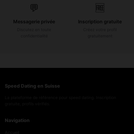
💬
🆓
Messagerie privée
Inscription gratuite
Discutez en toute
Créez votre profil
confidentialité
gratuitement
Speed Dating en Suisse
La plateforme de référence pour speed dating. Inscription
gratuite, profils vérifiés.
Navigation
Accueil