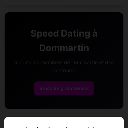
Speed Dating à
Dommartin
Rejoins les membres de Dommartin et des
alentours !
S'inscrire gratuitement