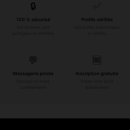
🔒
✅
100 % sécurisé
Profils vérifiés
Vos données sont
Des profils authentiques
protégées et chiffrées
et vérifiés
💬
🆓
Messagerie privée
Inscription gratuite
Discutez en toute
Créez votre profil
confidentialité
gratuitement