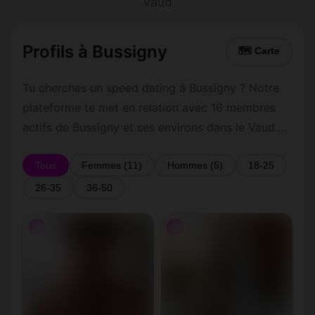
Vaud
Profils à Bussigny
🗺 Carte
Tu cherches un speed dating à Bussigny ? Notre
plateforme te met en relation avec 16 membres
actifs de Bussigny et ses environs dans le Vaud.
Inscris-toi gratuitement pour contacter les
membres de Bussigny et les alentours.
Tous
Femmes (11)
Hommes (5)
18-25
26-35
36-50
♀
♀