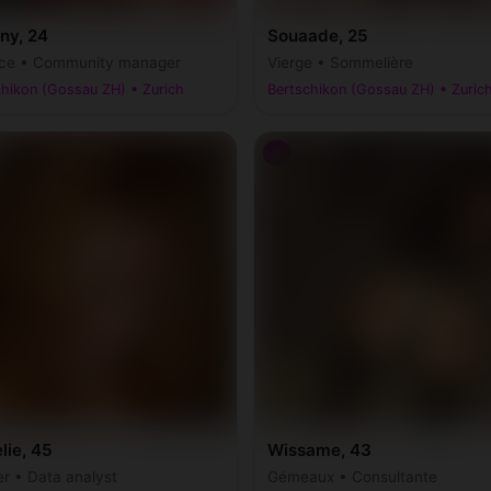
ny, 24
Souaade, 25
ce • Community manager
Vierge • Sommelière
chikon (Gossau ZH) • Zurich
Bertschikon (Gossau ZH) • Zuric
♀
lie, 45
Wissame, 43
r • Data analyst
Gémeaux • Consultante