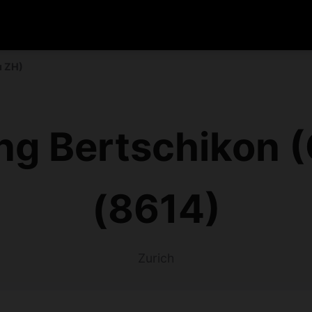
u ZH)
ng Bertschikon 
(8614)
Zurich