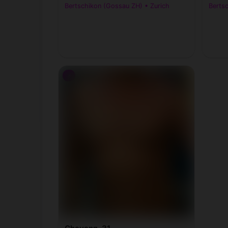
Bertschikon (Gossau ZH) • Zurich
Berts
♂