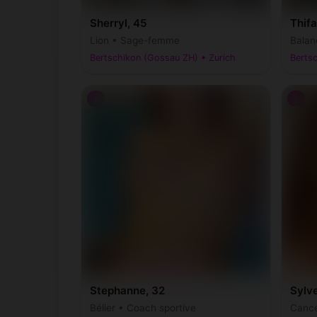
Sherryl, 45
Thifa
Lion • Sage-femme
Balan
Bertschikon (Gossau ZH) • Zurich
Berts
♀
♀
Stephanne, 32
Sylve
Bélier • Coach sportive
Cance