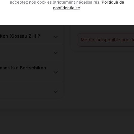
acceptez nos cookies strictement nécessaires.
Politique de
confidentialité
.
Météo
kon (Gossau ZH) ?
Météo indisponible pour 
scrits à Bertschikon