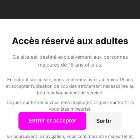
Accès réservé aux adultes
Ce site est destiné exclusivement aux personnes
 Dating à Bertschikon (Goss
majeures de 18 ans et plus.
s les membres de Bertschikon (Gossau ZH) et des alen
En entrant sur ce site, vous confirmez avoir au moins 18 ans
et accepter l'utilisation de cookies strictement nécessaires au
bon fonctionnement du service.
S'inscrire gratuitement
Cliquez sur Entrer si vous êtes majeur(e). Cliquez sur Sortir si
vous êtes mineur(e).
Sortir
Entrer et accepter
En poursuivant la navigation, vous confirmez être majeur(e) et