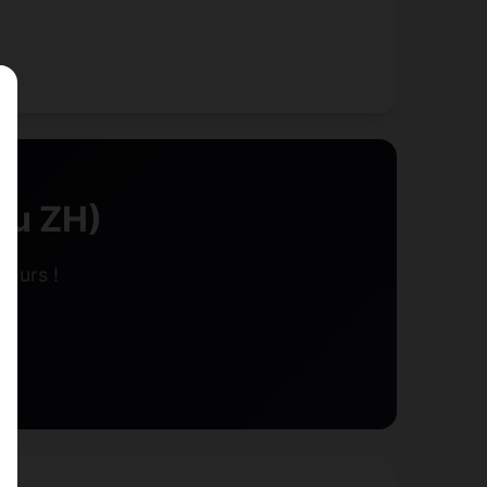
au ZH)
tours !