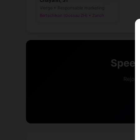
Chayann, 31
Vierge • Responsable marketing
Bertschikon (Gossau ZH) • Zurich
Speed
Rejoin