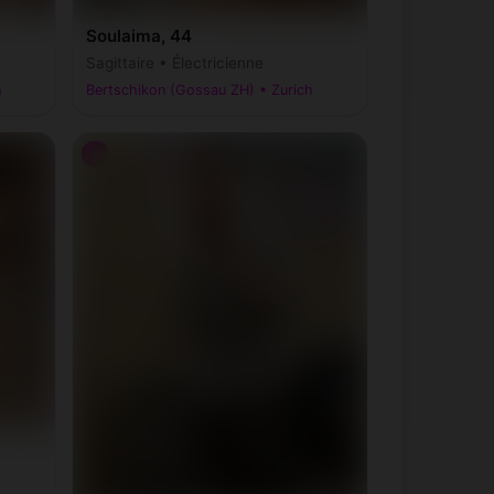
Soulaima, 44
Sagittaire • Électricienne
h
Bertschikon (Gossau ZH) • Zurich
♂