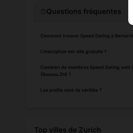
Questions fréquentes
Comment trouver Speed Dating à Bertschi
L'inscription est-elle gratuite ?
Combien de membres Speed Dating sont in
(Gossau ZH) ?
Les profils sont-ils vérifiés ?
Top villes de Zurich