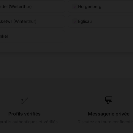
adel (Winterthur)
Horgenberg
cketwil (Winterthur)
Eglisau
nkel
✅
💬
Profils vérifiés
Messagerie privée
profils authentiques et vérifiés
Discutez en toute confidentia