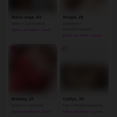
Marie-ange, 43
Rougui, 29
Bélier • Sommelière
Sagittaire •
Kinésithérapeute
Ellikon am Rhein • Zurich
Ellikon am Rhein • Zurich
♀
♀
Brittany, 37
Caitlyn, 39
Balance • Artisane
Lion • Kinésithérapeute
Ellikon am Rhein • Zurich
Ellikon am Rhein • Zurich