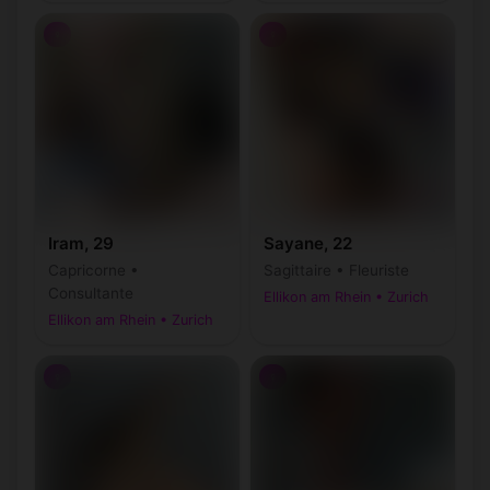
♀
♀
Iram, 29
Sayane, 22
Capricorne •
Sagittaire • Fleuriste
Consultante
Ellikon am Rhein • Zurich
Ellikon am Rhein • Zurich
♀
♀