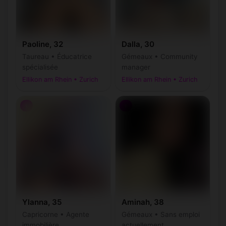
Paoline, 32
Dalla, 30
Taureau • Éducatrice
Gémeaux • Community
spécialisée
manager
Ellikon am Rhein • Zurich
Ellikon am Rhein • Zurich
♀
♀
Ylanna, 35
Aminah, 38
Capricorne • Agente
Gémeaux • Sans emploi
immobilière
actuellement