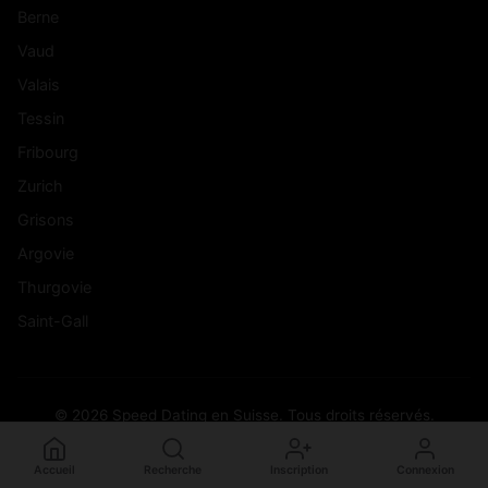
Berne
Vaud
Valais
Tessin
Fribourg
Zurich
Grisons
Argovie
Thurgovie
Saint-Gall
© 2026 Speed Dating en Suisse. Tous droits réservés.
Accueil
Recherche
Inscription
Connexion