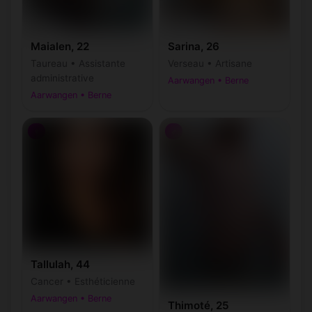
Maialen, 22
Sarina, 26
Taureau • Assistante
Verseau • Artisane
administrative
Aarwangen • Berne
Aarwangen • Berne
♀
♂
Tallulah, 44
Cancer • Esthéticienne
Aarwangen • Berne
Thimoté, 25