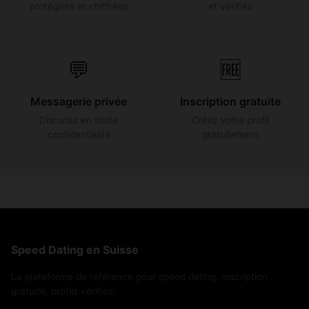
protégées et chiffrées
et vérifiés
💬
🆓
Messagerie privée
Inscription gratuite
Discutez en toute
Créez votre profil
confidentialité
gratuitement
Speed Dating en Suisse
La plateforme de référence pour speed dating. Inscription
gratuite, profils vérifiés.