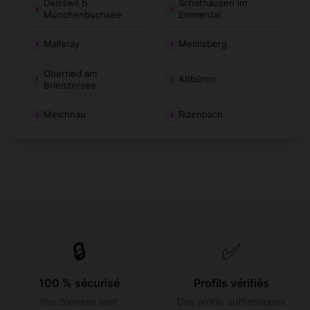
Deisswil b.
Schafhausen im
Münchenbuchsee
Emmental
Malleray
Meinisberg
Oberried am
Altbüron
Brienzersee
Melchnau
Rizenbach
🔒
✅
100 % sécurisé
Profils vérifiés
Vos données sont
Des profils authentiques