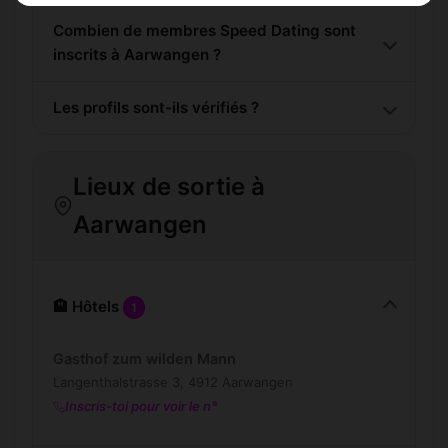
Combien de membres Speed Dating sont
inscrits à Aarwangen ?
Les profils sont-ils vérifiés ?
Lieux de sortie à
Aarwangen
🏨 Hôtels
1
Gasthof zum wilden Mann
Langenthalstrasse 3, 4912 Aarwangen
Inscris-toi pour voir le n°