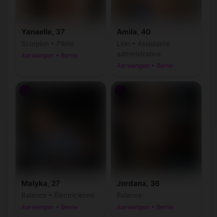
Yanaelle, 37
Amila, 40
Scorpion • Pilote
Lion • Assistante
administrative
Aarwangen • Berne
Aarwangen • Berne
♀
♀
Malyka, 27
Jordana, 36
Balance • Électricienne
Balance
Aarwangen • Berne
Aarwangen • Berne