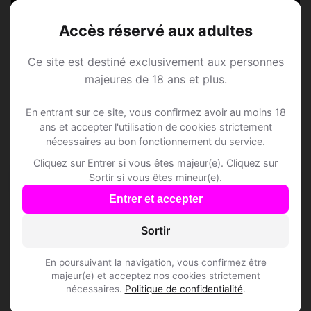
Rejoins les membres de Aarwangen et des
Accès réservé aux adultes
alentours !
Ce site est destiné exclusivement aux personnes
majeures de 18 ans et plus.
S'inscrire gratuitement
En entrant sur ce site, vous confirmez avoir au moins 18
ans et accepter l'utilisation de cookies strictement
nécessaires au bon fonctionnement du service.
Cliquez sur Entrer si vous êtes majeur(e). Cliquez sur
Sortir si vous êtes mineur(e).
Questions fréquentes
Entrer et accepter
Sortir
Comment trouver Speed Dating à
Aarwangen ?
En poursuivant la navigation, vous confirmez être
majeur(e) et acceptez nos cookies strictement
nécessaires.
Politique de confidentialité
.
L'inscription est-elle gratuite ?