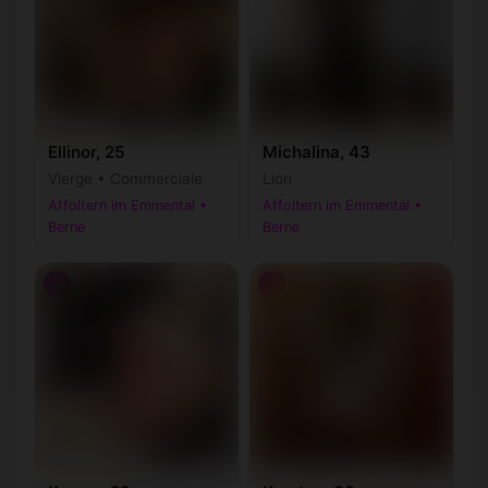
Ellinor, 25
Michalina, 43
Vierge • Commerciale
Lion
Affoltern im Emmental •
Affoltern im Emmental •
Berne
Berne
♀
♀