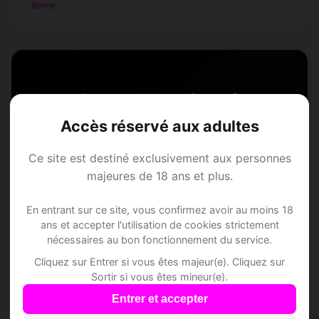
Berne
Speed Dating à
Accès réservé aux adultes
Affoltern im Emmental
Ce site est destiné exclusivement aux personnes
Rejoins les membres de Affoltern im
majeures de 18 ans et plus.
Emmental et des alentours !
En entrant sur ce site, vous confirmez avoir au moins 18
ans et accepter l'utilisation de cookies strictement
S'inscrire gratuitement
nécessaires au bon fonctionnement du service.
Cliquez sur Entrer si vous êtes majeur(e). Cliquez sur
Sortir si vous êtes mineur(e).
Entrer et accepter