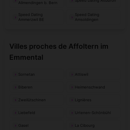
Speed Dating Altbüron
Allmendingen b. Bern
Speed Dating
Speed Dating
Ammerzwil BE
Amsoldingen
Villes proches de Affoltern im
Emmental
Sornetan
Attiswil
Biberen
Heimenschwand
Zweilütschinen
Lignières
Liebefeld
Urtenen-Schönbühl
Gasel
La Cibourg