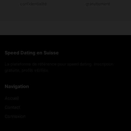
confidentialité
gratuitement
Speed Dating en Suisse
La plateforme de référence pour speed dating. Inscription
gratuite, profils vérifiés.
Navigation
Accueil
Contact
Connexion