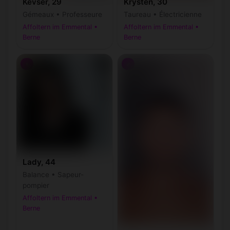
Kevser, 29
Krysten, 30
Gémeaux • Professeure
Taureau • Électricienne
Affoltern im Emmental •
Affoltern im Emmental •
Berne
Berne
♀
♂
Lady, 44
Balance • Sapeur-
pompier
Affoltern im Emmental •
Berne