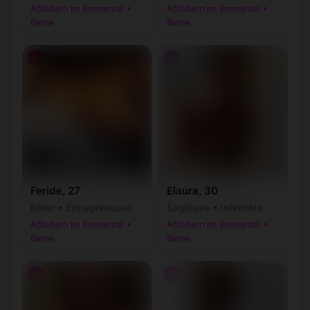
Affoltern im Emmental •
Affoltern im Emmental •
Berne
Berne
♀
♀
Feride, 27
Elaura, 30
Bélier • Entrepreneuse
Sagittaire • Infirmière
Affoltern im Emmental •
Affoltern im Emmental •
Berne
Berne
♀
♀