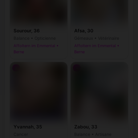
Sourour, 36
Afsa, 30
Balance • Opticienne
Gémeaux • Vétérinaire
Affoltern im Emmental •
Affoltern im Emmental •
Berne
Berne
♀
♀
Yvannah, 35
Zabou, 33
Cancer
Balance • Artisane