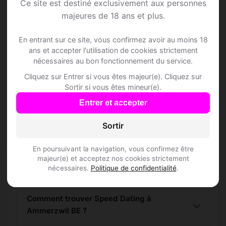
Ce site est destiné exclusivement aux personnes
Ammerzwil BE
majeures de 18 ans et plus.
Rejoins les membres de Ammerzwil BE et
En entrant sur ce site, vous confirmez avoir au moins 18
des alentours !
ans et accepter l'utilisation de cookies strictement
nécessaires au bon fonctionnement du service.
Cliquez sur Entrer si vous êtes majeur(e). Cliquez sur
S'inscrire gratuitement
Sortir si vous êtes mineur(e).
Entrer et accepter
Sortir
En poursuivant la navigation, vous confirmez être
Questions fréquentes
majeur(e) et acceptez nos cookies strictement
nécessaires.
Politique de confidentialité
.
Comment trouver Speed Dating à
Ammerzwil BE ?