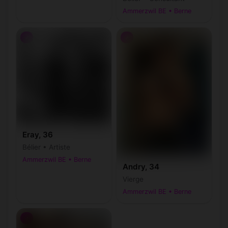
Ammerzwil BE • Berne
♂
♂
Eray, 36
Bélier • Artiste
Ammerzwil BE • Berne
Andry, 34
Vierge
Ammerzwil BE • Berne
♂