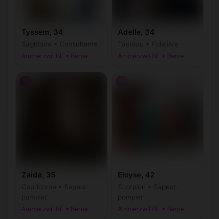
Tyssem, 34
Adelle, 34
Sagittaire • Consultante
Taureau • Policière
Ammerzwil BE • Berne
Ammerzwil BE • Berne
♀
♀
Zaida, 35
Eloyse, 42
Capricorne • Sapeur-
Scorpion • Sapeur-
pompier
pompier
Ammerzwil BE • Berne
Ammerzwil BE • Berne