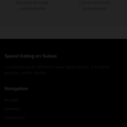
Discutez en toute
Créez votre profil
confidentialité
gratuitement
Speed Dating en Suisse
La plateforme de référence pour speed dating. Inscription
gratuite, profils vérifiés.
Navigation
Accueil
Contact
Connexion