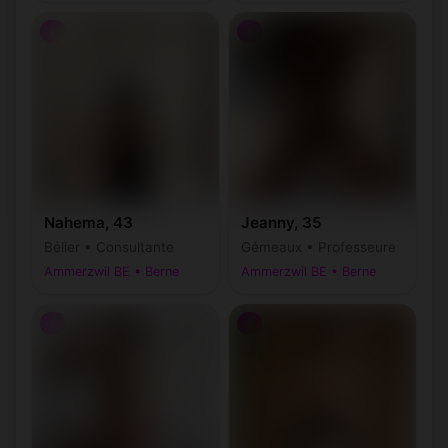
♀
♀
Nahema, 43
Jeanny, 35
Bélier • Consultante
Gémeaux • Professeure
Ammerzwil BE • Berne
Ammerzwil BE • Berne
♀
♀