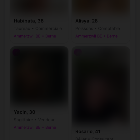
Habibata, 38
Alisya, 28
Taureau • Commerciale
Poissons • Comptable
Ammerzwil BE • Berne
Ammerzwil BE • Berne
♂
♂
Yacin, 30
Sagittaire • Vendeur
Ammerzwil BE • Berne
Rosario, 41
Bélier • Consultant