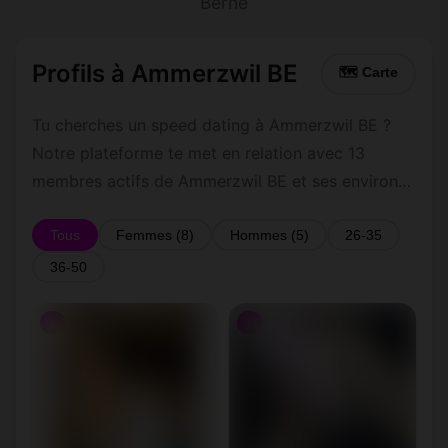
Berne
Profils à Ammerzwil BE
🗺 Carte
Tu cherches un speed dating à Ammerzwil BE ?
Notre plateforme te met en relation avec 13
membres actifs de Ammerzwil BE et ses environs
dans le Berne. Inscris-toi gratuitement pour
contacter les membres de Ammerzwil BE et les
Tous
Femmes (8)
Hommes (5)
26-35
alentours.
36-50
♀
♀