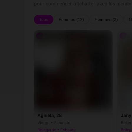
pour commencer à tchatter avec les membr
Tous
Femmes (12)
Hommes (3)
1
♀
♀
Agniela, 28
Jany
Vierge • Fleuriste
Bélier
Bellegarde • Fribourg
Belleg