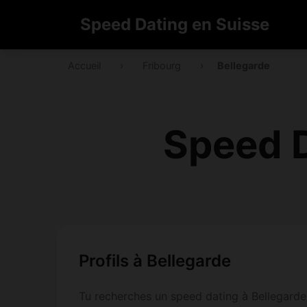
Speed Dating en Suisse
Accueil
›
Fribourg
›
Bellegarde
Speed D
Profils à Bellegarde
Tu recherches un speed dating à Bellegarde ?