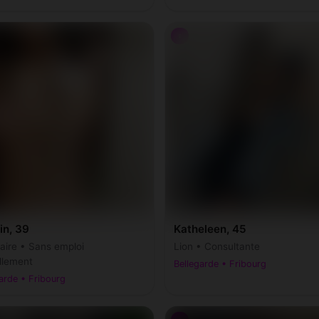
♀
in, 39
Katheleen, 45
taire • Sans emploi
Lion • Consultante
llement
Bellegarde • Fribourg
arde • Fribourg