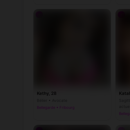
♀
♀
Kethy, 28
Katal
Bélier • Avocate
Sagit
actue
Bellegarde • Fribourg
Belleg