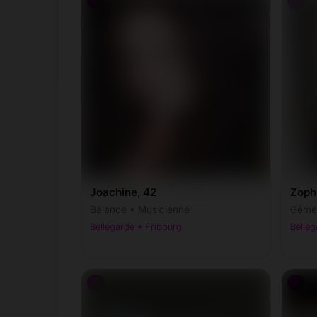
♀
♀
Joachine, 42
Zophi
Balance • Musicienne
Gémea
Bellegarde • Fribourg
Belleg
♂
♂