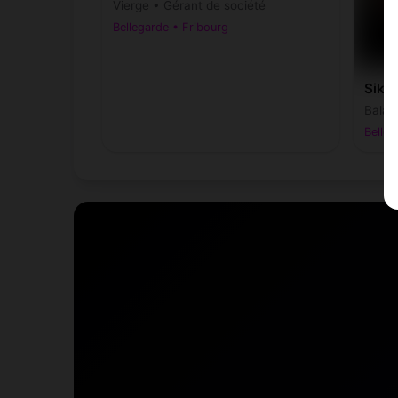
Vierge • Gérant de société
Bellegarde • Fribourg
Sikou
Balan
Belleg