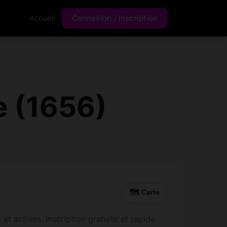
Accueil
Connexion / Inscription
e (1656)
🗺 Carte
t actives. Inscription gratuite et rapide