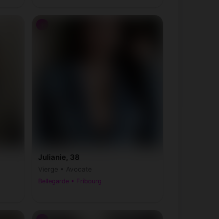
♀
Julianie, 38
Vierge • Avocate
Bellegarde • Fribourg