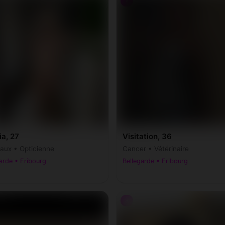
♀
a, 27
Visitation, 36
ux • Opticienne
Cancer • Vétérinaire
arde • Fribourg
Bellegarde • Fribourg
♂