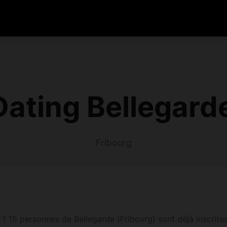
ating Bellegard
Fribourg
 15 personnes de Bellegarde (Fribourg) sont déjà inscrites e