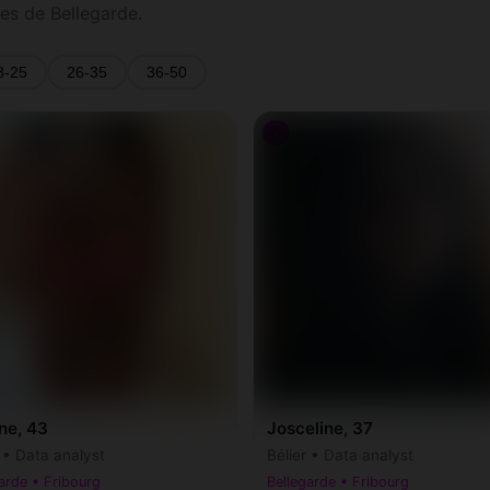
es de Bellegarde.
8-25
26-35
36-50
♀
ne, 43
Josceline, 37
 • Data analyst
Bélier • Data analyst
arde • Fribourg
Bellegarde • Fribourg