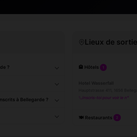
Lieux de sorti
de ?
🏨 Hôtels
1
Hotel Wasserfall
Hauptstrasse 411, 1656 Belleg
Inscris-toi pour voir le n°
scrits à Bellegarde ?
🍽️ Restaurants
2