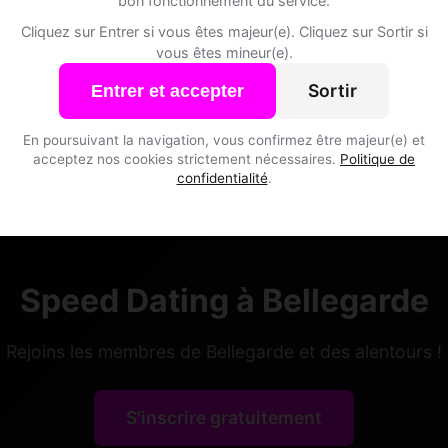
bon fonctionnement du service.
Cliquez sur Entrer si vous êtes majeur(e). Cliquez sur Sortir si
vous êtes mineur(e).
Sortir
Entrer et accepter
, 29
ce • Mécanicien
En poursuivant la navigation, vous confirmez être majeur(e) et
arde • Fribourg
acceptez nos cookies strictement nécessaires.
Politique de
confidentialité
.
Speed Dating à Bellegarde
Rejoins les membres de Bellegarde et des alentours !
S'inscrire gratuitement