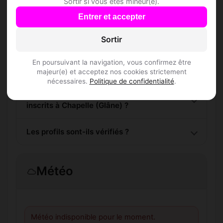
Sortir si vous êtes mineur(e).
Entrer et accepter
Comment trouver Speed Dating à Chapelle
Sortir
(Glâne) ?
En poursuivant la navigation, vous confirmez être
L'inscription est-elle gratuite ?
majeur(e) et acceptez nos cookies strictement
nécessaires.
Politique de confidentialité
.
Combien de membres Speed Dating sont
inscrits à Chapelle (Glâne) ?
Les profils sont-ils vérifiés ?
Météo
Météo indisponible pour le moment.