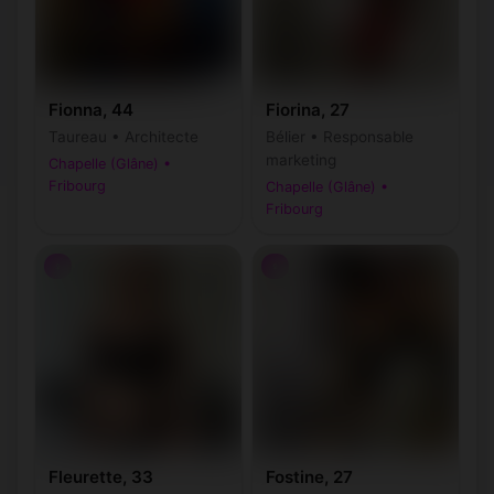
Fionna, 44
Fiorina, 27
Taureau • Architecte
Bélier • Responsable
marketing
Chapelle (Glâne) •
Fribourg
Chapelle (Glâne) •
Fribourg
♀
♀
Fleurette, 33
Fostine, 27