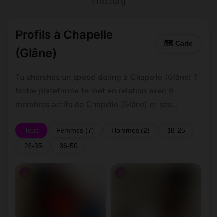
Fribourg
Profils à Chapelle
🗺 Carte
(Glâne)
Tu cherches un speed dating à Chapelle (Glâne) ?
Notre plateforme te met en relation avec 9
membres actifs de Chapelle (Glâne) et ses
environs dans le Fribourg. Inscris-toi gratuitement
pour contacter les membres de Chapelle (Glâne)
Tous
Femmes (7)
Hommes (2)
18-25
et les alentours.
26-35
36-50
♀
♀