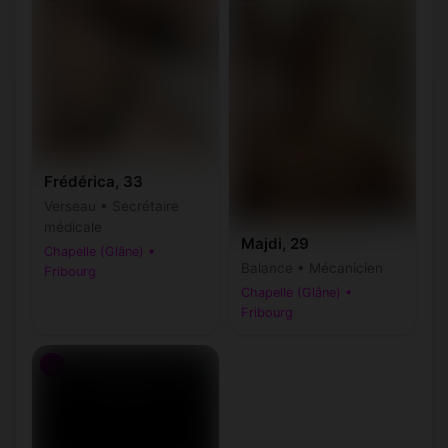
Frédérica, 33
Verseau • Secrétaire
médicale
Majdi, 29
Chapelle (Glâne) •
Balance • Mécanicien
Fribourg
Chapelle (Glâne) •
Fribourg
♂