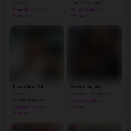
Cancer
Lion • Paysagiste
Chapelle (Glâne) •
Chapelle (Glâne) •
Fribourg
Fribourg
♀
♀
Franceline, 24
Francelise, 40
Vierge •
Verseau • Sommelière
Kinésithérapeute
Chapelle (Glâne) •
Fribourg
Chapelle (Glâne) •
Fribourg
♀
♂