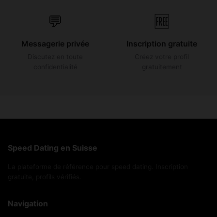
💬
🆓
Messagerie privée
Inscription gratuite
Discutez en toute
Créez votre profil
confidentialité
gratuitement
Speed Dating en Suisse
La plateforme de référence pour speed dating. Inscription
gratuite, profils vérifiés.
Navigation