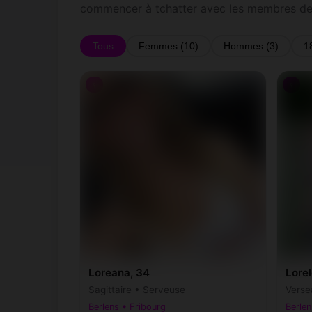
commencer à tchatter avec les membres de
Tous
Femmes (10)
Hommes (3)
1
♀
♀
Loreana, 34
Lorel
Sagittaire • Serveuse
Verse
Berlens • Fribourg
Berlen