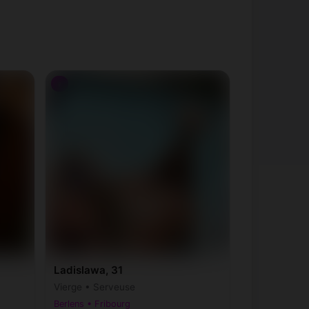
♀
Ladislawa, 31
Vierge • Serveuse
Berlens • Fribourg