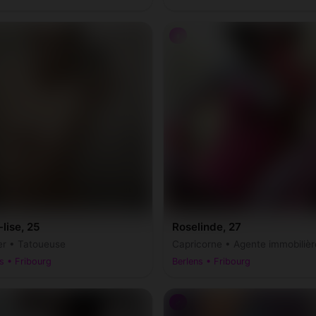
♀
lise, 25
Roselinde, 27
r • Tatoueuse
Capricorne • Agente immobilièr
s • Fribourg
Berlens • Fribourg
♂