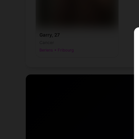
Garry, 27
Cancer
Berlens • Fribourg