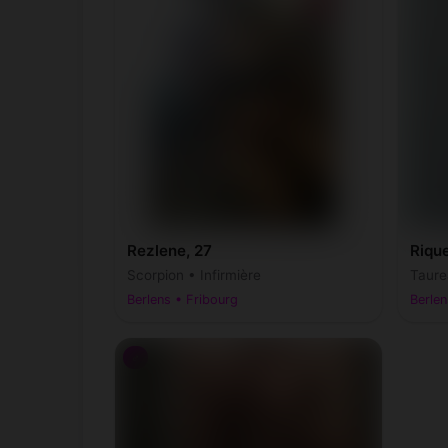
Rezlene, 27
Rique
Scorpion • Infirmière
Taure
Berlens • Fribourg
Berlen
♂