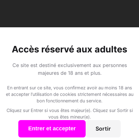
Accès réservé aux adultes
Ce site est destiné exclusivement aux personnes
majeures de 18 ans et plus.
En entrant sur ce site, vous confirmez avoir au moins 18 ans
Speed Dating à Berlens
et accepter l'utilisation de cookies strictement nécessaires au
bon fonctionnement du service.
Cliquez sur Entrer si vous êtes majeur(e). Cliquez sur Sortir si
Rejoins les membres de Berlens et des alentours !
vous êtes mineur(e).
Sortir
Entrer et accepter
S'inscrire gratuitement