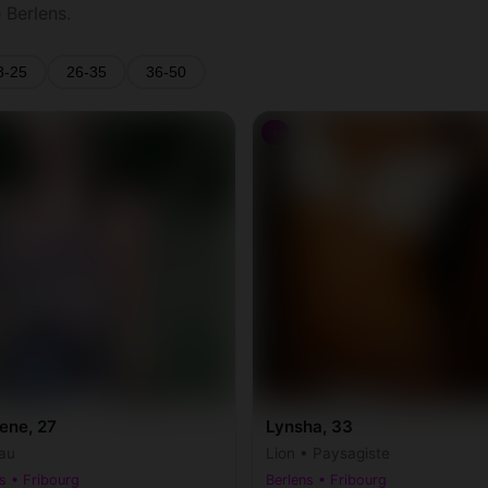
 Berlens.
8-25
26-35
36-50
♀
ene, 27
Lynsha, 33
au
Lion • Paysagiste
s • Fribourg
Berlens • Fribourg