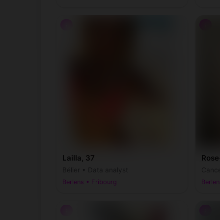
♀
♀
Lailla, 37
Rose-
Bélier • Data analyst
Cance
Berlens • Fribourg
Berlen
♀
♀