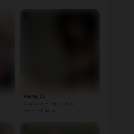
♀
Rosite, 25
e
Capricorne • Électricienne
Berlens • Fribourg
♂