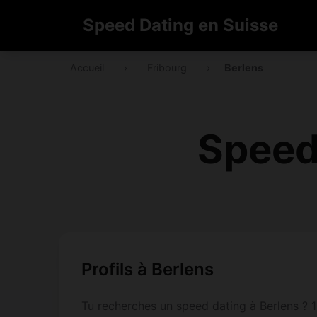
Speed Dating en Suisse
Accueil
›
Fribourg
›
Berlens
Speed
Profils à Berlens
Tu recherches un speed dating à Berlens ? 13