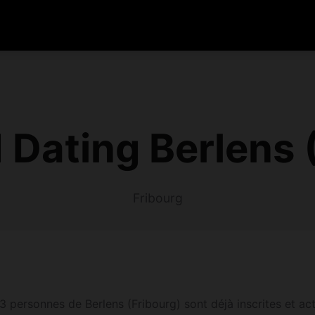
 Dating Berlens 
Fribourg
 personnes de Berlens (Fribourg) sont déjà inscrites et acti