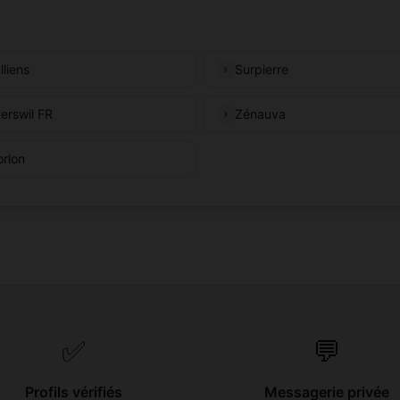
lliens
Surpierre
terswil FR
Zénauva
rlon
✅
💬
Profils vérifiés
Messagerie privée