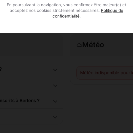
En poursuivant la navigation, vous confirmez être majeur(e) et
acceptez nos cookies strictement nécessaires.
Politique de
confidentialité
.
Météo
?
Météo indisponible pour 
scrits à Berlens ?