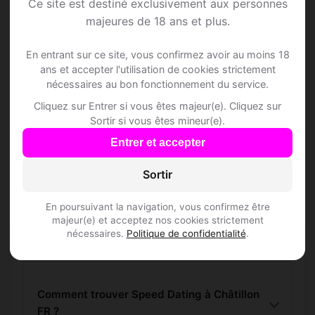
Ce site est destiné exclusivement aux personnes
majeures de 18 ans et plus.
Châtillon FR
En entrant sur ce site, vous confirmez avoir au moins 18
Rejoins les membres de Châtillon FR et
ans et accepter l'utilisation de cookies strictement
nécessaires au bon fonctionnement du service.
des alentours !
Cliquez sur Entrer si vous êtes majeur(e). Cliquez sur
Sortir si vous êtes mineur(e).
S'inscrire gratuitement
Entrer et accepter
Sortir
En poursuivant la navigation, vous confirmez être
majeur(e) et acceptez nos cookies strictement
Questions fréquentes
nécessaires.
Politique de confidentialité
.
Comment trouver Speed Dating à Châtillon
FR ?