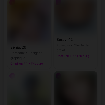
♀
♀
Seray, 42
Poissons • Cheffe de
Senia, 29
projet
Gémeaux • Designer
Châtillon FR • Fribourg
graphique
Châtillon FR • Fribourg
♀
♀