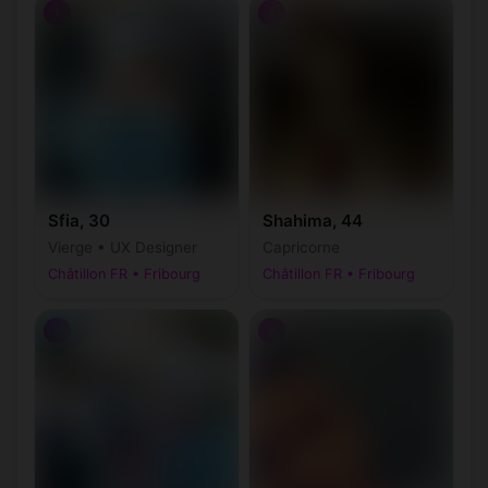
♀
♀
Sfia, 30
Shahima, 44
Vierge • UX Designer
Capricorne
Châtillon FR • Fribourg
Châtillon FR • Fribourg
♂
♂