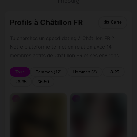
Fribourg
Profils à Châtillon FR
🗺 Carte
Tu cherches un speed dating à Châtillon FR ?
Notre plateforme te met en relation avec 14
membres actifs de Châtillon FR et ses environs
dans le Fribourg. Inscris-toi gratuitement pour
contacter les membres de Châtillon FR et les
Tous
Femmes (12)
Hommes (2)
18-25
alentours.
26-35
36-50
♀
♀