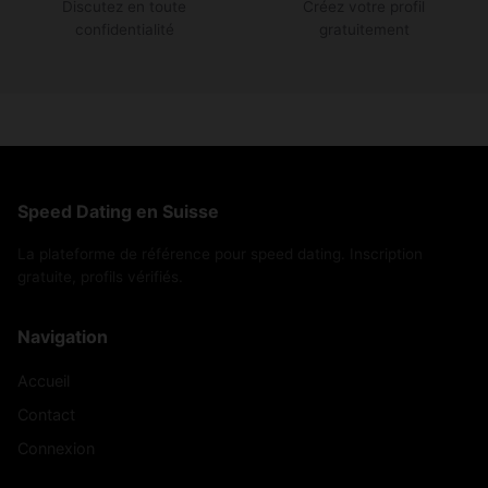
Discutez en toute
Créez votre profil
confidentialité
gratuitement
Speed Dating en Suisse
La plateforme de référence pour speed dating. Inscription
gratuite, profils vérifiés.
Navigation
Accueil
Contact
Connexion