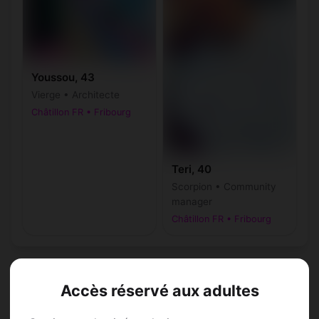
Youssou, 43
Vierge • Architecte
Châtillon FR • Fribourg
Teri, 40
Scorpion • Community
manager
Châtillon FR • Fribourg
Accès réservé aux adultes
Speed Dating à