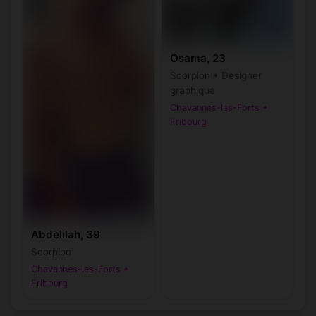
Osama, 23
Scorpion • Designer
graphique
Chavannes-les-Forts •
Fribourg
Abdelilah, 39
Scorpion
Chavannes-les-Forts •
Fribourg