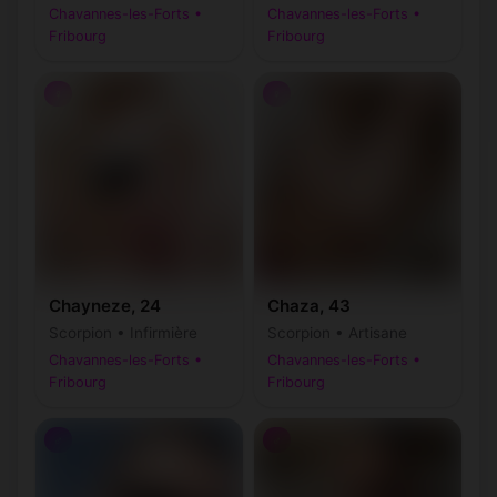
Chavannes-les-Forts •
Chavannes-les-Forts •
Fribourg
Fribourg
♀
♀
Chayneze, 24
Chaza, 43
Scorpion • Infirmière
Scorpion • Artisane
Chavannes-les-Forts •
Chavannes-les-Forts •
Fribourg
Fribourg
♂
♂