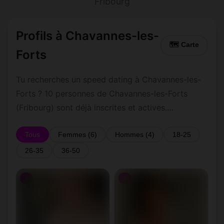
Fribourg
Profils à Chavannes-les-
🗺 Carte
Forts
Tu recherches un speed dating à Chavannes-les-
Forts ? 10 personnes de Chavannes-les-Forts
(Fribourg) sont déjà inscrites et actives.
Inscription gratuite et rapide pour commencer à
tchatter avec les membres de Chavannes-les-
Tous
Femmes (6)
Hommes (4)
18-25
Forts.
26-35
36-50
♀
♀