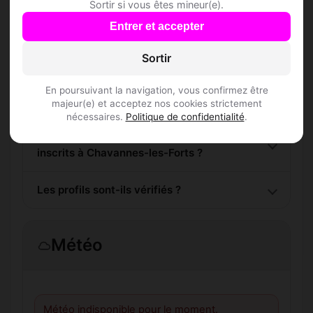
Sortir si vous êtes mineur(e).
Entrer et accepter
Comment trouver Speed Dating à
Sortir
Chavannes-les-Forts ?
En poursuivant la navigation, vous confirmez être
L'inscription est-elle gratuite ?
majeur(e) et acceptez nos cookies strictement
nécessaires.
Politique de confidentialité
.
Combien de membres Speed Dating sont
inscrits à Chavannes-les-Forts ?
Les profils sont-ils vérifiés ?
Météo
Météo indisponible pour le moment.