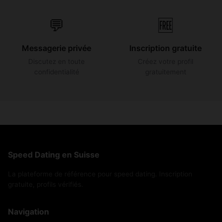
💬
🆓
Messagerie privée
Inscription gratuite
Discutez en toute
Créez votre profil
confidentialité
gratuitement
Speed Dating en Suisse
La plateforme de référence pour speed dating. Inscription
gratuite, profils vérifiés.
Navigation