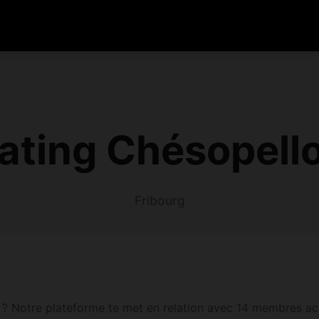
ating Chésopello
Fribourg
? Notre plateforme te met en relation avec 14 membres act