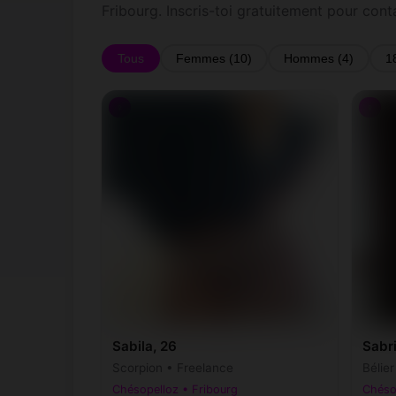
Fribourg. Inscris-toi gratuitement pour con
Tous
Femmes (10)
Hommes (4)
1
♀
♀
Sabila, 26
Sabri
Scorpion • Freelance
Bélie
Chésopelloz • Fribourg
Chéso