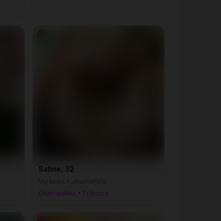
♀
Saline, 32
Verseau • Journaliste
Chésopelloz • Fribourg