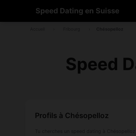
Speed Dating en Suisse
Accueil
›
Fribourg
›
Chésopelloz
Speed D
Profils à Chésopelloz
Tu cherches un speed dating à Chésopelloz 