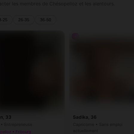
tacter les membres de Chésopelloz et les alentours.
8-25
26-35
36-50
♀
n, 33
Sadika, 36
r • Entrepreneuse
Capricorne • Sans emploi
actuellement
pelloz • Fribourg