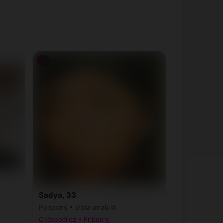
♀
Sadya, 33
Poissons • Data analyst
Chésopelloz • Fribourg