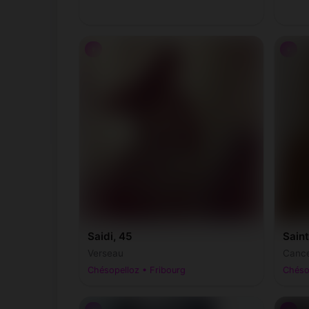
♀
♀
Saidi, 45
Saint
Verseau
Cance
Chésopelloz • Fribourg
Chéso