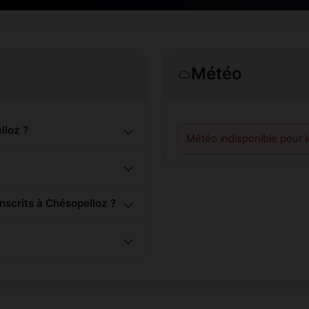
Météo
lloz ?
Météo indisponible pour 
scrits à Chésopelloz ?