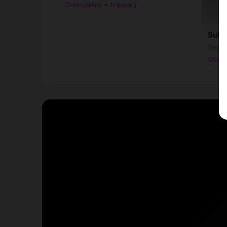
Chésopelloz • Fribourg
Sull
Sagitt
Chéso