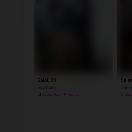
♀
♀
Saloi, 38
Salsa
Sagittaire
Gémea
Chésopelloz • Fribourg
Chéso