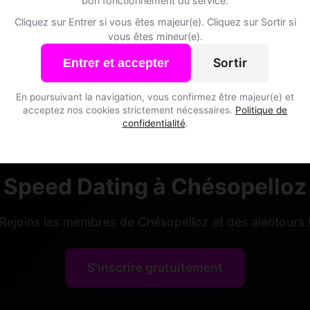
bon fonctionnement du service.
Cliquez sur Entrer si vous êtes majeur(e). Cliquez sur Sortir si
vous êtes mineur(e).
yvann, 35
Sortir
Entrer et accepter
aire • Infirmier
pelloz • Fribourg
En poursuivant la navigation, vous confirmez être majeur(e) et
acceptez nos cookies strictement nécessaires.
Politique de
confidentialité
.
Speed Dating à Chésopelloz
Rejoins les membres de Chésopelloz et des alentours 
S'inscrire gratuitement