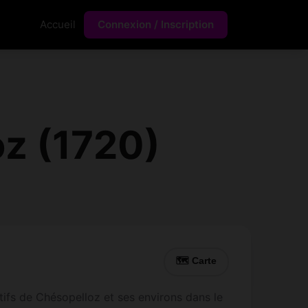
Accueil
Connexion / Inscription
z (1720)
🗺 Carte
ifs de Chésopelloz et ses environs dans le