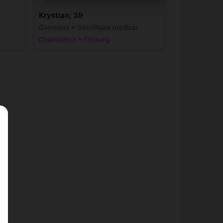
Krystian, 39
Gémeaux • Secrétaire médical
Chésopelloz • Fribourg