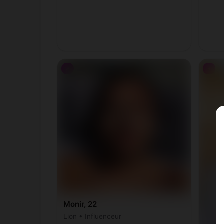
♂
♂
Monir, 22
Lion • Influenceur