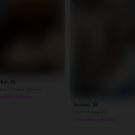
♂
byl, 28
ux • Coach sportive
pelloz • Fribourg
Archad, 36
Lion • Consultant
Chésopelloz • Fribourg