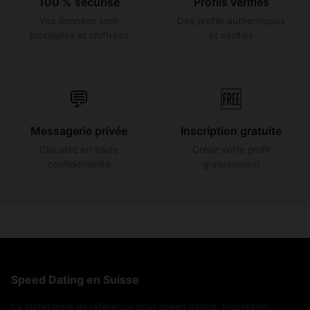
100 % sécurisé
Profils vérifiés
Vos données sont
Des profils authentiques
protégées et chiffrées
et vérifiés
💬
🆓
Messagerie privée
Inscription gratuite
Discutez en toute
Créez votre profil
confidentialité
gratuitement
Speed Dating en Suisse
La plateforme de référence pour speed dating. Inscription