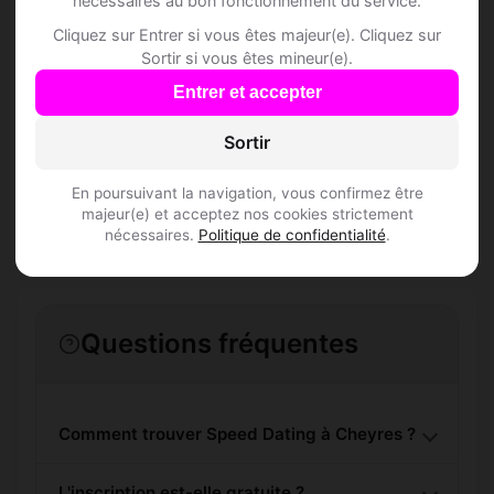
nécessaires au bon fonctionnement du service.
Cheyres
Cliquez sur Entrer si vous êtes majeur(e). Cliquez sur
Sortir si vous êtes mineur(e).
Rejoins les membres de Cheyres et des
Entrer et accepter
alentours !
Sortir
S'inscrire gratuitement
En poursuivant la navigation, vous confirmez être
majeur(e) et acceptez nos cookies strictement
nécessaires.
Politique de confidentialité
.
Questions fréquentes
Comment trouver Speed Dating à Cheyres ?
L'inscription est-elle gratuite ?