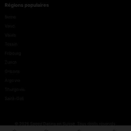
Régions populaires
Berne
Vaud
Valais
Tessin
Fribourg
Zurich
Grisons
Argovie
Thurgovie
Saint-Gall
© 2026 Speed Dating en Suisse. Tous droits réservés.