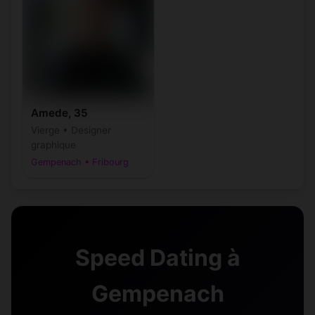
Amede, 35
Vierge • Designer
graphique
Gempenach • Fribourg
Speed Dating à
Gempenach