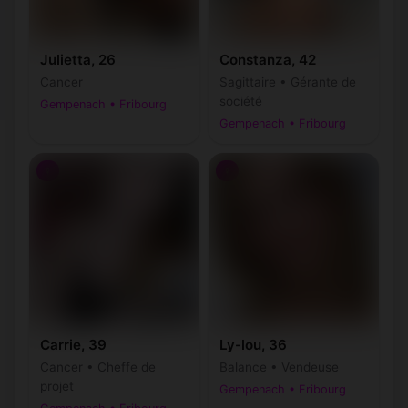
Julietta, 26
Constanza, 42
Cancer
Sagittaire • Gérante de
société
Gempenach • Fribourg
Gempenach • Fribourg
♀
♀
Carrie, 39
Ly-lou, 36
Cancer • Cheffe de
Balance • Vendeuse
projet
Gempenach • Fribourg