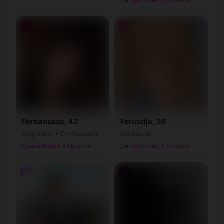
Camischolas • Grisons
♀
♀
Ferdaousse, 42
Feroudja, 28
Sagittaire • Professeure
Gémeaux
Camischolas • Grisons
Camischolas • Grisons
♂
♂