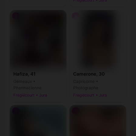
Fregiécourt • Jura
♀
♀
Hafiza, 41
Camerone, 30
Gémeaux •
Capricorne •
Pharmacienne
Photographe
Fregiécourt • Jura
Fregiécourt • Jura
♂
♂