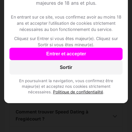
Fregiécourt
majeures de 18 ans et plus.
Rejoins les membres de Fregiécourt et
En entrant sur ce site, vous confirmez avoir au moins 18
ans et accepter l'utilisation de cookies strictement
des alentours !
nécessaires au bon fonctionnement du service.
Cliquez sur Entrer si vous êtes majeur(e). Cliquez sur
S'inscrire gratuitement
Sortir si vous êtes mineur(e).
Entrer et accepter
Sortir
En poursuivant la navigation, vous confirmez être
Questions fréquentes
majeur(e) et acceptez nos cookies strictement
nécessaires.
Politique de confidentialité
.
Comment trouver Speed Dating à
Fregiécourt ?