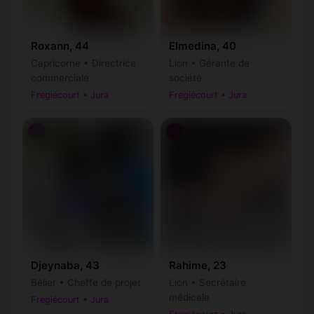
Roxann, 44
Elmedina, 40
Capricorne • Directrice
Lion • Gérante de
commerciale
société
Fregiécourt • Jura
Fregiécourt • Jura
♀
♀
Djeynaba, 43
Rahime, 23
Bélier • Cheffe de projet
Lion • Secrétaire
médicale
Fregiécourt • Jura