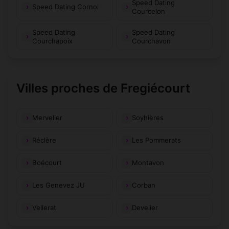
Speed Dating
Speed Dating Cornol
Courcelon
Speed Dating
Speed Dating
Courchapoix
Courchavon
Villes proches de Fregiécourt
Mervelier
Soyhières
Réclère
Les Pommerats
Boécourt
Montavon
Les Genevez JU
Corban
Vellerat
Develier