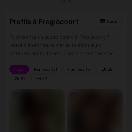
Jura
Profils à Fregiécourt
🗺 Carte
Tu cherches un speed dating à Fregiécourt ?
Notre plateforme te met en relation avec 11
membres actifs de Fregiécourt et ses environs
dans le Jura. Inscris-toi gratuitement pour
contacter les membres de Fregiécourt et les
Tous
Femmes (6)
Hommes (5)
18-25
alentours.
26-35
36-50
♀
♀