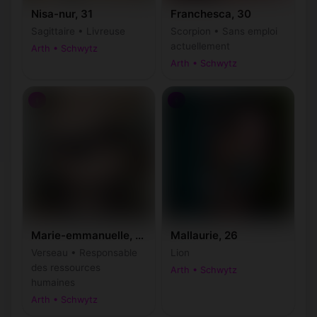
Nisa-nur, 31
Franchesca, 30
Sagittaire • Livreuse
Scorpion • Sans emploi
actuellement
Arth • Schwytz
Arth • Schwytz
♀
♀
Marie-emmanuelle, 31
Mallaurie, 26
Verseau • Responsable
Lion
des ressources
Arth • Schwytz
humaines
Arth • Schwytz