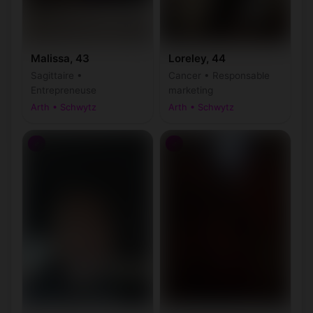
Malissa, 43
Loreley, 44
Sagittaire •
Cancer • Responsable
Entrepreneuse
marketing
Arth • Schwytz
Arth • Schwytz
♂
♂