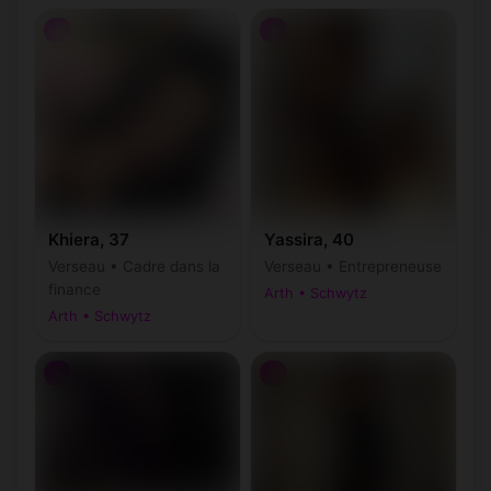
♀
♀
Khiera, 37
Yassira, 40
Verseau • Cadre dans la
Verseau • Entrepreneuse
finance
Arth • Schwytz
Arth • Schwytz
♀
♀