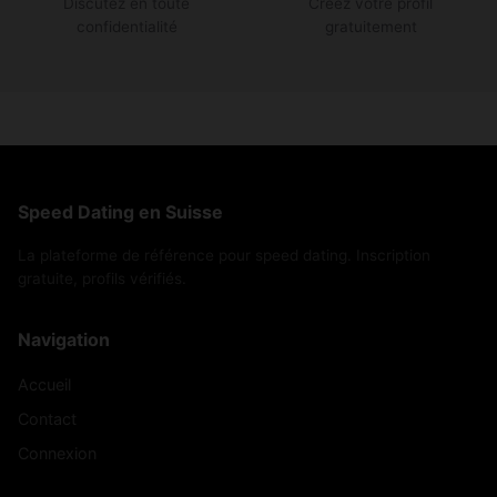
Discutez en toute
Créez votre profil
confidentialité
gratuitement
Speed Dating en Suisse
La plateforme de référence pour speed dating. Inscription
gratuite, profils vérifiés.
Navigation
Accueil
Contact
Connexion