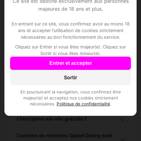
Rejoins les membres de Arth et des
Ce site est destiné exclusivement aux personnes
majeures de 18 ans et plus.
alentours !
En entrant sur ce site, vous confirmez avoir au moins 18
S'inscrire gratuitement
ans et accepter l'utilisation de cookies strictement
nécessaires au bon fonctionnement du service.
Cliquez sur Entrer si vous êtes majeur(e). Cliquez sur
Sortir si vous êtes mineur(e).
Entrer et accepter
Questions fréquentes
Sortir
En poursuivant la navigation, vous confirmez être
majeur(e) et acceptez nos cookies strictement
Comment trouver Speed Dating à Arth ?
nécessaires.
Politique de confidentialité
.
L'inscription est-elle gratuite ?
Combien de membres Speed Dating sont