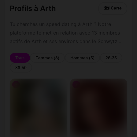
Profils à Arth
🗺 Carte
Tu cherches un speed dating à Arth ? Notre
plateforme te met en relation avec 13 membres
actifs de Arth et ses environs dans le Schwytz.
Inscris-toi gratuitement pour contacter les
membres de Arth et les alentours.
Tous
Femmes (8)
Hommes (5)
26-35
36-50
♀
♀