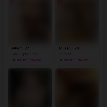
♀
♀
Syhem, 22
Doussou, 28
Lion • Opticienne
Scorpion
Einsiedeln • Schwytz
Einsiedeln • Schwytz
♀
♀