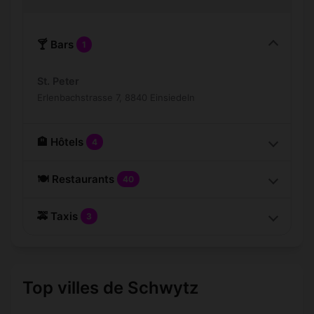
🍸 Bars
1
St. Peter
Erlenbachstrasse 7, 8840 Einsiedeln
🏨 Hôtels
4
🍽️ Restaurants
40
🚕 Taxis
3
Top villes de Schwytz