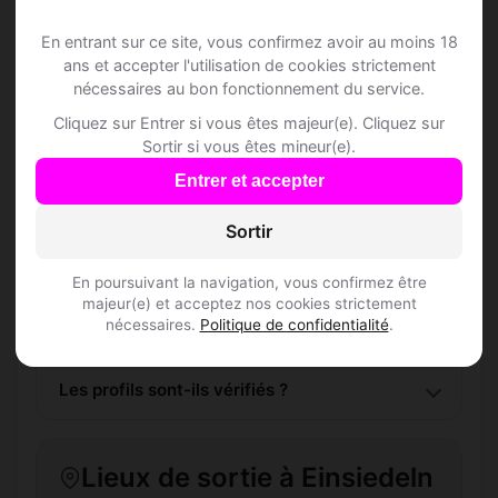
En entrant sur ce site, vous confirmez avoir au moins 18
Questions fréquentes
ans et accepter l'utilisation de cookies strictement
nécessaires au bon fonctionnement du service.
Cliquez sur Entrer si vous êtes majeur(e). Cliquez sur
Sortir si vous êtes mineur(e).
Comment trouver Speed Dating à Einsiedeln
Entrer et accepter
?
Sortir
L'inscription est-elle gratuite ?
En poursuivant la navigation, vous confirmez être
Combien de membres Speed Dating sont
majeur(e) et acceptez nos cookies strictement
nécessaires.
Politique de confidentialité
.
inscrits à Einsiedeln ?
Les profils sont-ils vérifiés ?
Lieux de sortie à Einsiedeln