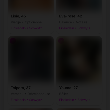
Lisie, 45
Eva-rose, 42
Vierge • Opticienne
Balance • Notaire
Einsiedeln • Schwytz
Einsiedeln • Schwytz
♀
♀
Tsipora, 37
Youma, 27
Verseau • Développeuse
Bélier
Einsiedeln • Schwytz
Einsiedeln • Schwytz