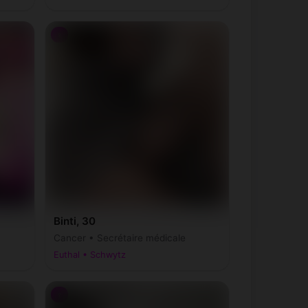
♀
Binti, 30
Cancer • Secrétaire médicale
Euthal • Schwytz
♀