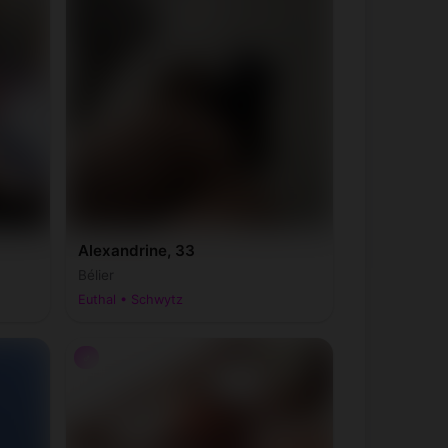
Alexandrine, 33
Bélier
Euthal • Schwytz
♂