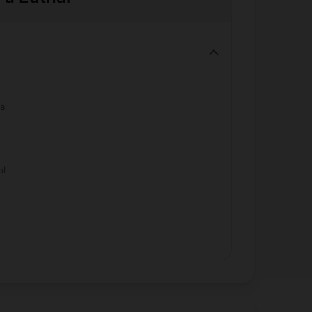
al
al