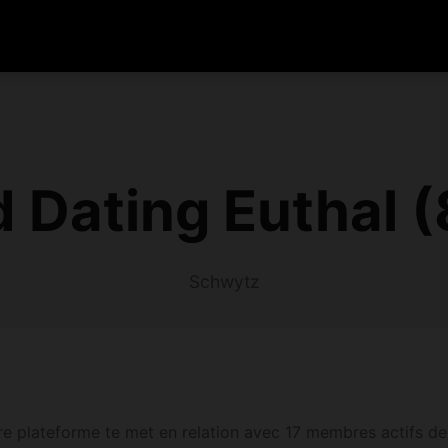
 Dating Euthal 
Schwytz
re plateforme te met en relation avec 17 membres actifs de