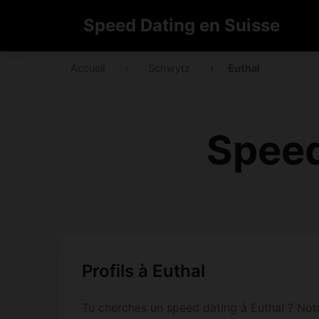
Speed Dating en Suisse
Accueil
›
Schwytz
›
Euthal
Speed
Profils à Euthal
Tu cherches un speed dating à Euthal ? Not