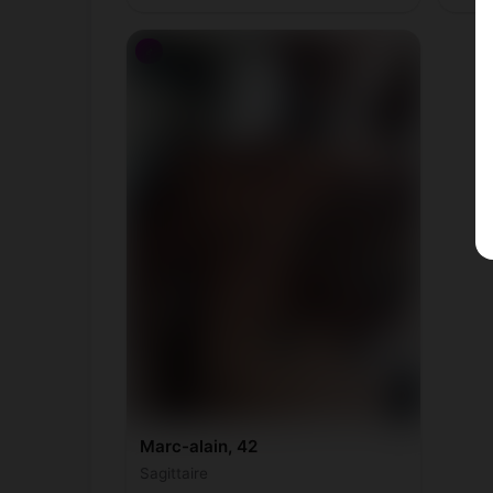
♂
Marc-alain, 42
Sagittaire