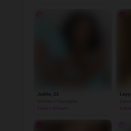
♀
♀
Judite, 23
Leyy
Verseau • Paysagiste
Cance
Euthal • Schwytz
Eutha
♀
♀