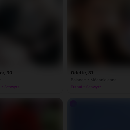
or, 30
Odette, 31
e
Balance • Mécanicienne
l • Schwytz
Euthal • Schwytz
♂