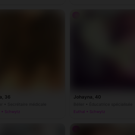
♀
a, 36
Johayna, 40
r • Secrétaire médicale
Bélier • Éducatrice spécialisée
l • Schwytz
Euthal • Schwytz
♀