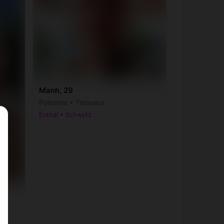
Manh, 29
Poissons • Tatoueur
Euthal • Schwytz