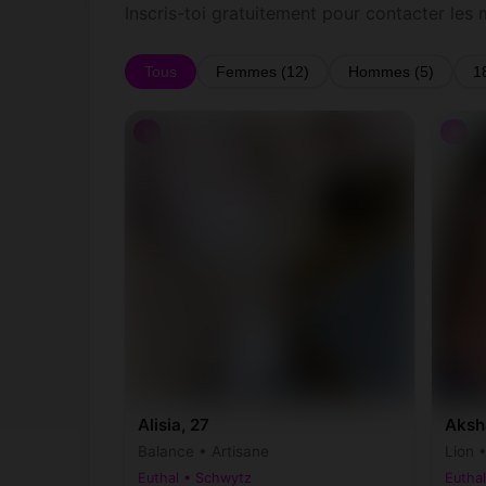
Inscris-toi gratuitement pour contacter les 
Tous
Femmes (12)
Hommes (5)
1
♀
♀
Alisia, 27
Aksh
Balance • Artisane
Lion 
Euthal • Schwytz
Eutha