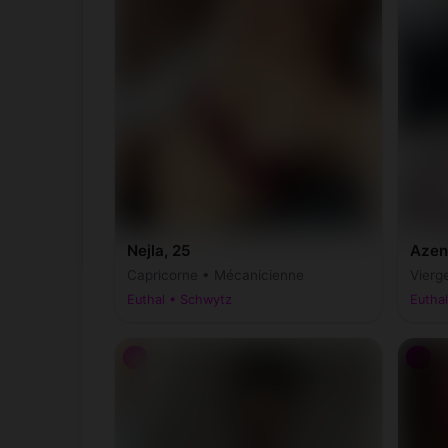
Nejla, 25
Azen
Capricorne • Mécanicienne
Vierg
Euthal • Schwytz
Eutha
♂
♂