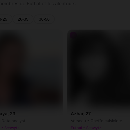
membres de Euthal et les alentours.
8-25
26-35
36-50
♀
aya, 23
Azhar, 27
• Data analyst
Verseau • Cheffe cuisinière
l • Schwytz
Euthal • Schwytz