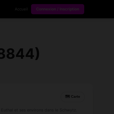
Accueil
Connexion / Inscription
(8844)
🗺 Carte
 Euthal et ses environs dans le Schwytz.