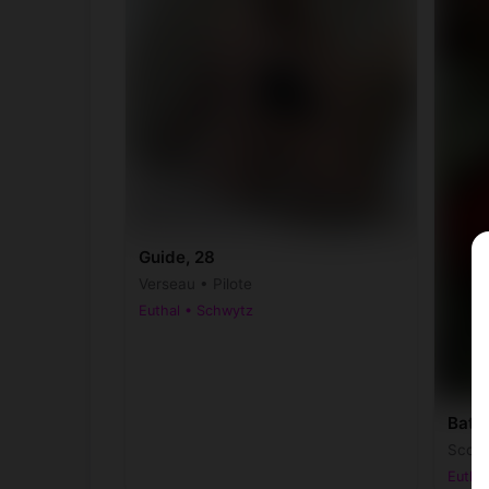
Guide, 28
Verseau • Pilote
Euthal • Schwytz
Batti
Scorp
Eutha