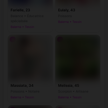
Farielle, 23
Eulaly, 43
Balance • Éducatrice
Poissons
spécialisée
Balerna • Tessin
Balerna • Tessin
♀
♀
Massiata, 34
Melissia, 45
Poissons • Notaire
Scorpion • Artisane
Balerna • Tessin
Balerna • Tessin