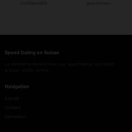
confidentialité
gratuitement
Speed Dating en Suisse
La plateforme de référence pour speed dating. Inscription
gratuite, profils vérifiés.
Navigation
Accueil
Contact
Connexion