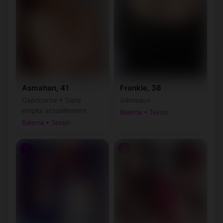
Asmahan, 41
Frankie, 38
Capricorne • Sans
Gémeaux
emploi actuellement
Balerna • Tessin
Balerna • Tessin
♀
♀