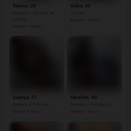
Rubina, 36
Salka, 42
Balance • Gérante de
Cancer
société
Balerna • Tessin
Balerna • Tessin
♀
♀
Saphya, 27
Sarafina, 40
Balance • Policière
Taureau • Architecte
Balerna • Tessin
Balerna • Tessin
♀
♀