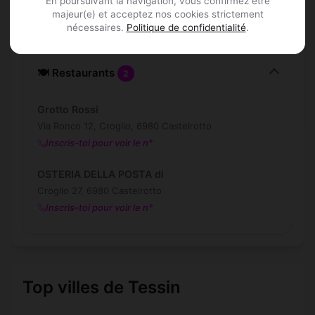
En poursuivant la navigation, vous confirmez être
Castelrotto
majeur(e) et acceptez nos cookies strictement
nécessaires.
Politique de confidentialité
.
🍽️ Restaurants
2
Grotto Rossi
Via Ronco 12, Croglio, 6980 Castelrotto
Inscris-toi pour voir le n°
OSTERIA DELLA POSTA di
Croglio 27, 6980 Castelrotto
Inscris-toi pour voir le n°
Top villes de Tessin