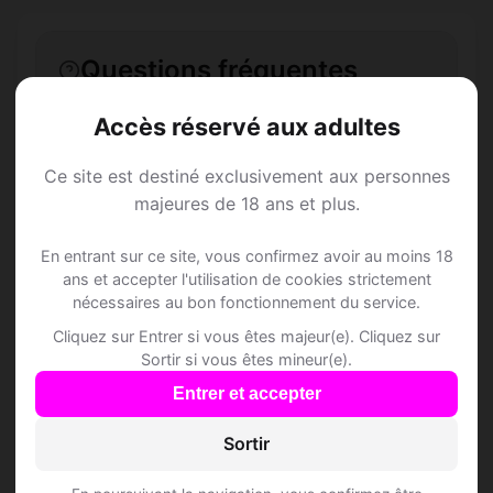
Questions fréquentes
Accès réservé aux adultes
Comment trouver Speed Dating à
Ce site est destiné exclusivement aux personnes
Castelrotto ?
majeures de 18 ans et plus.
L'inscription est-elle gratuite ?
En entrant sur ce site, vous confirmez avoir au moins 18
ans et accepter l'utilisation de cookies strictement
nécessaires au bon fonctionnement du service.
Combien de membres Speed Dating sont
inscrits à Castelrotto ?
Cliquez sur Entrer si vous êtes majeur(e). Cliquez sur
Sortir si vous êtes mineur(e).
Les profils sont-ils vérifiés ?
Entrer et accepter
Sortir
Lieux de sortie à