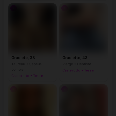
♀
♀
Graciete, 38
Graciette, 43
Taureau • Sapeur-
Vierge • Dentiste
pompier
Castelrotto • Tessin
Castelrotto • Tessin
♀
♂