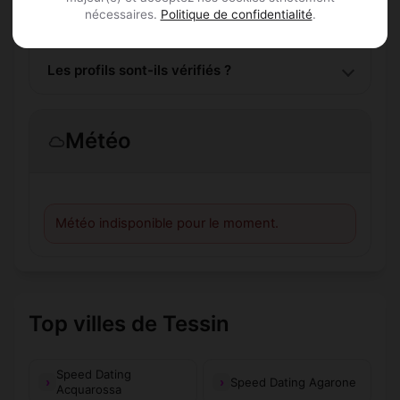
Combien de membres Speed Dating sont
nécessaires.
Politique de confidentialité
.
inscrits à Cimo ?
Les profils sont-ils vérifiés ?
Météo
Météo indisponible pour le moment.
Top villes de Tessin
Speed Dating
Speed Dating Agarone
Acquarossa