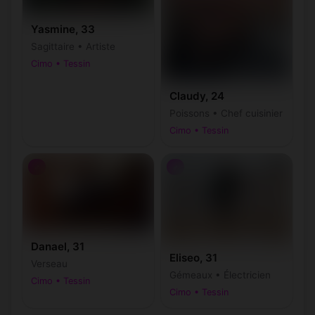
Yasmine, 33
Sagittaire • Artiste
Cimo • Tessin
Claudy, 24
Poissons • Chef cuisinier
Cimo • Tessin
♂
♂
Danael, 31
Eliseo, 31
Verseau
Gémeaux • Électricien
Cimo • Tessin
Cimo • Tessin