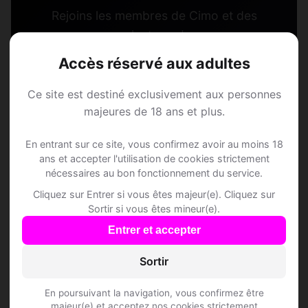
Rejoins les membres de Cimo et des
alentours !
Accès réservé aux adultes
S'inscrire gratuitement
Ce site est destiné exclusivement aux personnes
majeures de 18 ans et plus.
En entrant sur ce site, vous confirmez avoir au moins 18
ans et accepter l'utilisation de cookies strictement
nécessaires au bon fonctionnement du service.
Questions fréquentes
Cliquez sur Entrer si vous êtes majeur(e). Cliquez sur
Sortir si vous êtes mineur(e).
Entrer et accepter
Comment trouver Speed Dating à Cimo ?
Sortir
L'inscription est-elle gratuite ?
En poursuivant la navigation, vous confirmez être
majeur(e) et acceptez nos cookies strictement