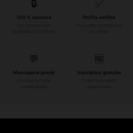
🔒
✅
100 % sécurisé
Profils vérifiés
Vos données sont
Des profils authentiques
protégées et chiffrées
et vérifiés
💬
🆓
Messagerie privée
Inscription gratuite
Discutez en toute
Créez votre profil
confidentialité
gratuitement