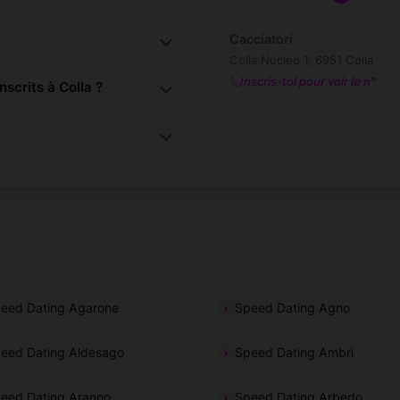
Cacciatori
Colla Nucleo 1, 6951 Colla
Inscris-toi pour voir le n°
crits à Colla ?
eed Dating Agarone
Speed Dating Agno
eed Dating Aldesago
Speed Dating Ambrì
eed Dating Aranno
Speed Dating Arbedo