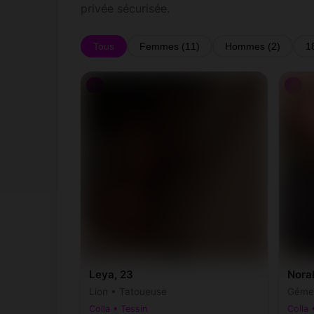
privée sécurisée.
Tous
Femmes (11)
Hommes (2)
1
♀
♀
Leya, 23
Nora
Lion • Tatoueuse
Gémea
Colla • Tessin
Colla 