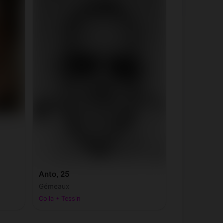
Anto, 25
Gémeaux
Colla • Tessin