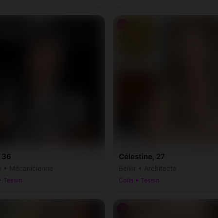
♀
 36
Célestine, 27
e • Mécanicienne
Bélier • Architecte
• Tessin
Colla • Tessin
♀