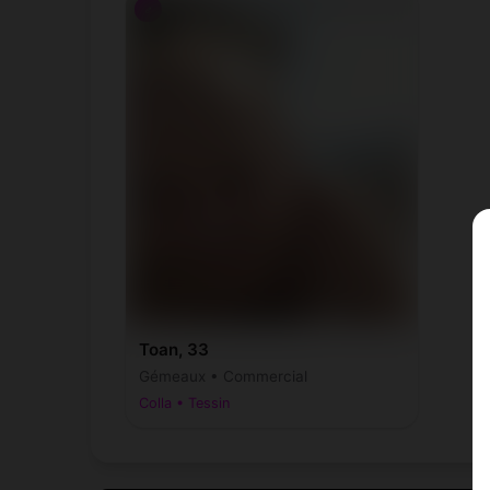
♂
Toan, 33
Gémeaux • Commercial
Colla • Tessin