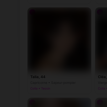
♀
♀
Talia, 44
Cléa,
Capricorne • Sapeur-pompier
Vierg
Colla • Tessin
Colla 
♀
♀