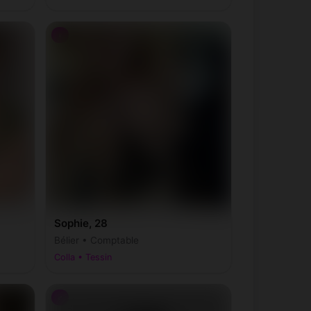
♀
Sophie, 28
Bélier • Comptable
Colla • Tessin
♂