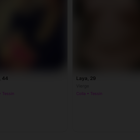
, 44
Laya, 29
Vierge
• Tessin
Colla • Tessin