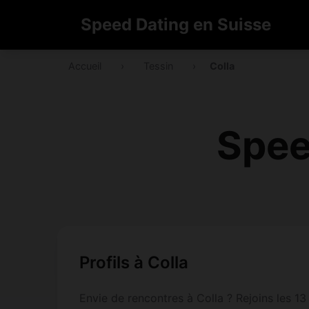
Speed Dating en Suisse
Accueil
›
Tessin
›
Colla
Spee
Profils à Colla
Envie de rencontres à Colla ? Rejoins les 13