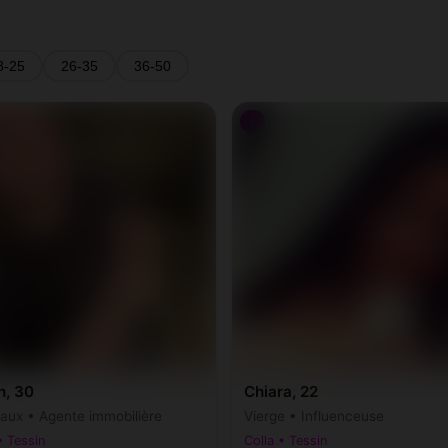
8-25
26-35
36-50
♀
h, 30
Chiara, 22
ux • Agente immobilière
Vierge • Influenceuse
• Tessin
Colla • Tessin