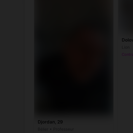
Dolo
Lion
Contra
Djordan, 29
Bélier • Professeur