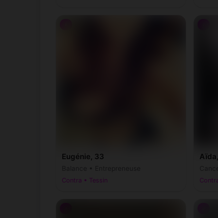
♀
♀
Eugénie, 33
Aïda
Balance • Entrepreneuse
Cance
Contra • Tessin
Contra
♂
♂