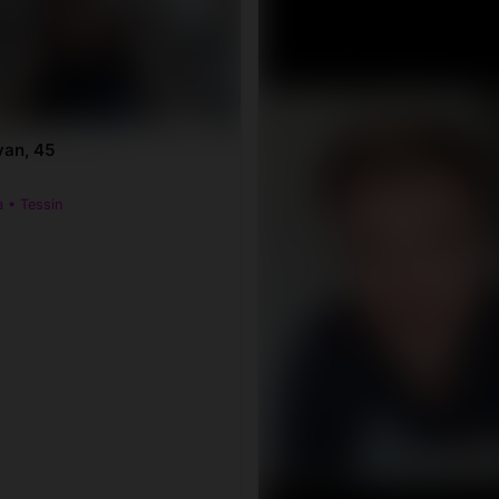
van, 45
 • Tessin