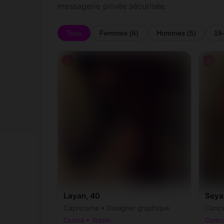
messagerie privée sécurisée.
Tous
Femmes (6)
Hommes (5)
18
♀
♀
Layan, 40
Seya
Capricorne • Designer graphique
Cance
Contra • Tessin
Contra