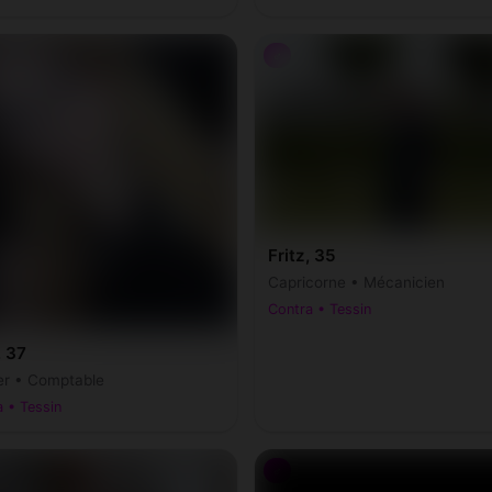
♂
Fritz, 35
Capricorne • Mécanicien
Contra • Tessin
, 37
r • Comptable
 • Tessin
♂