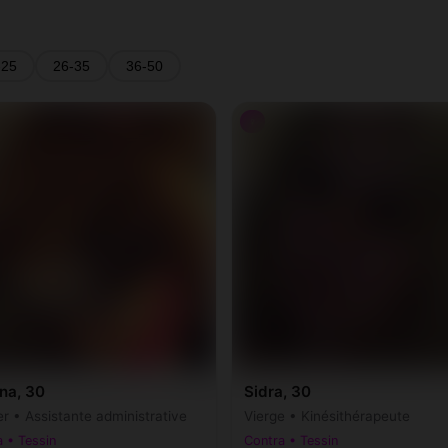
-25
26-35
36-50
♀
na, 30
Sidra, 30
r • Assistante administrative
Vierge • Kinésithérapeute
 • Tessin
Contra • Tessin