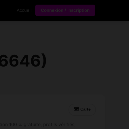
Accueil
Connexion / Inscription
(6646)
🗺 Carte
on 100 % gratuite, profils vérifiés,