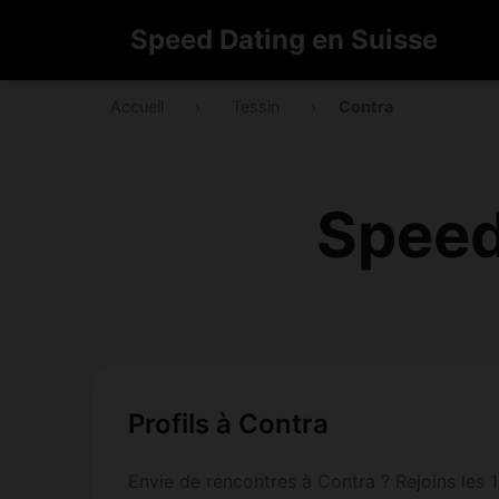
Speed Dating en Suisse
Accueil
›
Tessin
›
Contra
Speed
Profils à Contra
Envie de rencontres à Contra ? Rejoins les 1