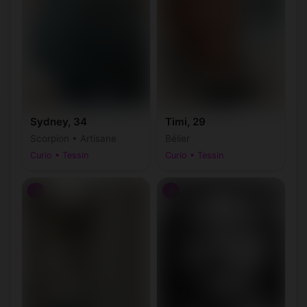
Sydney, 34
Timi, 29
Scorpion • Artisane
Bélier
Curio • Tessin
Curio • Tessin
♂
♂