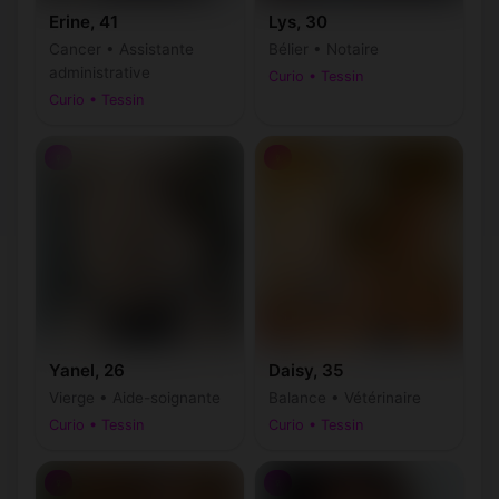
Erine, 41
Lys, 30
Cancer • Assistante
Bélier • Notaire
administrative
Curio • Tessin
Curio • Tessin
♀
♀
Yanel, 26
Daisy, 35
Vierge • Aide-soignante
Balance • Vétérinaire
Curio • Tessin
Curio • Tessin
♀
♀