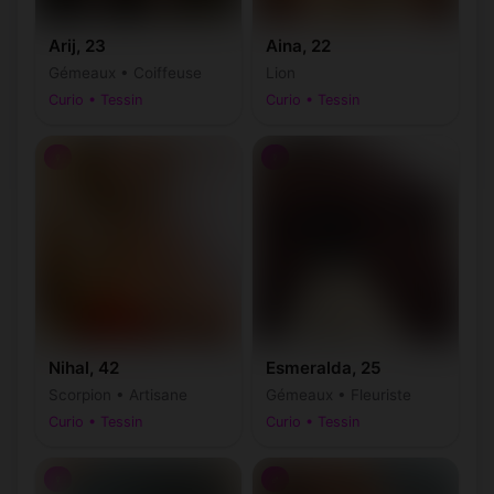
Arij, 23
Aina, 22
Gémeaux • Coiffeuse
Lion
Curio • Tessin
Curio • Tessin
♀
♀
Nihal, 42
Esmeralda, 25
Scorpion • Artisane
Gémeaux • Fleuriste
Curio • Tessin
Curio • Tessin
♀
♂