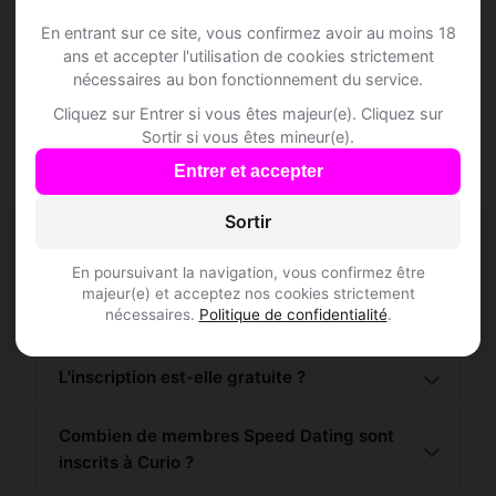
En entrant sur ce site, vous confirmez avoir au moins 18
ans et accepter l'utilisation de cookies strictement
S'inscrire gratuitement
nécessaires au bon fonctionnement du service.
Cliquez sur Entrer si vous êtes majeur(e). Cliquez sur
Sortir si vous êtes mineur(e).
Entrer et accepter
Sortir
Questions fréquentes
En poursuivant la navigation, vous confirmez être
majeur(e) et acceptez nos cookies strictement
nécessaires.
Politique de confidentialité
.
Comment trouver Speed Dating à Curio ?
L'inscription est-elle gratuite ?
Combien de membres Speed Dating sont
inscrits à Curio ?