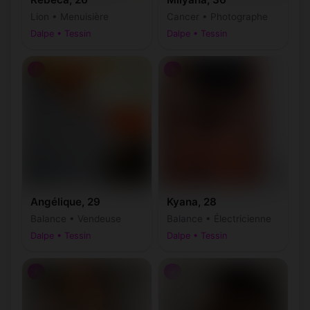
Lion • Menuisière
Cancer • Photographe
Dalpe • Tessin
Dalpe • Tessin
♀
♀
Angélique, 29
Kyana, 28
Balance • Vendeuse
Balance • Électricienne
Dalpe • Tessin
Dalpe • Tessin
♀
♂