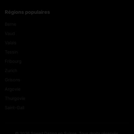
Régions populaires
Berne
Vaud
Valais
Tessin
Fribourg
Zurich
Grisons
Argovie
Thurgovie
Saint-Gall
© 2026 Speed Dating en Suisse. Tous droits réservés.