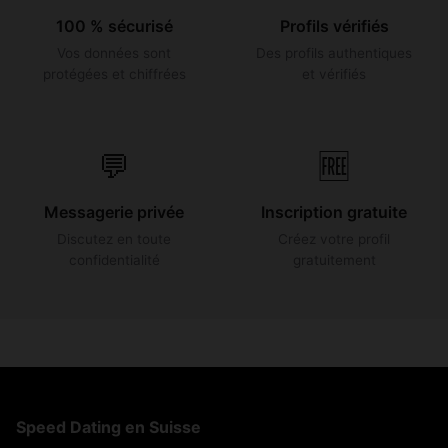
100 % sécurisé
Profils vérifiés
Vos données sont
Des profils authentiques
protégées et chiffrées
et vérifiés
💬
🆓
Messagerie privée
Inscription gratuite
Discutez en toute
Créez votre profil
confidentialité
gratuitement
Speed Dating en Suisse