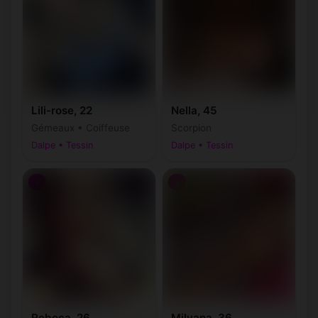
Lili-rose, 22
Nella, 45
Gémeaux • Coiffeuse
Scorpion
Dalpe • Tessin
Dalpe • Tessin
♀
♀
Rebeca, 26
Milyana, 36