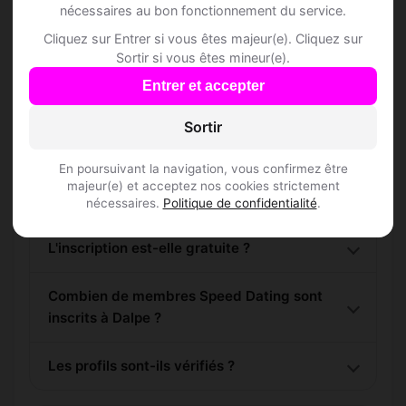
nécessaires au bon fonctionnement du service.
Cliquez sur Entrer si vous êtes majeur(e). Cliquez sur
Sortir si vous êtes mineur(e).
Entrer et accepter
Questions fréquentes
Sortir
En poursuivant la navigation, vous confirmez être
majeur(e) et acceptez nos cookies strictement
Comment trouver Speed Dating à Dalpe ?
nécessaires.
Politique de confidentialité
.
L'inscription est-elle gratuite ?
Combien de membres Speed Dating sont
inscrits à Dalpe ?
Les profils sont-ils vérifiés ?