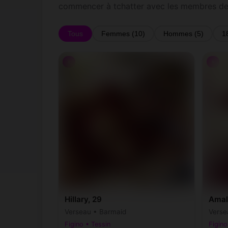
commencer à tchatter avec les membres de 
Tous
Femmes (10)
Hommes (5)
1
♀
♀
Hillary, 29
Amal
Verseau • Barmaid
Verse
Figino • Tessin
Figino