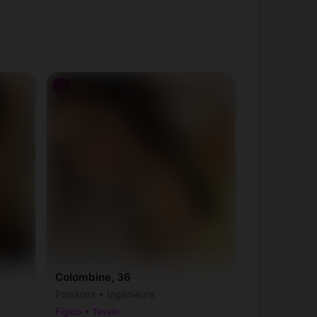
♀
Colombine, 36
Poissons • Ingénieure
Figino • Tessin