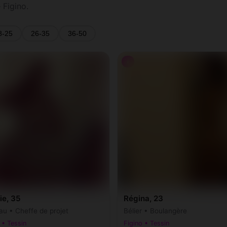
Figino.
8-25
26-35
36-50
♀
ie, 35
Régina, 23
au • Cheffe de projet
Bélier • Boulangère
 • Tessin
Figino • Tessin