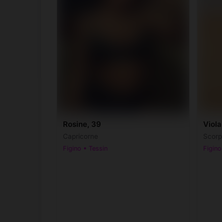
Rosine, 39
Viola
Capricorne
Scorp
Figino • Tessin
Figino