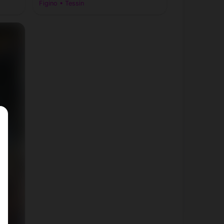
Figino • Tessin