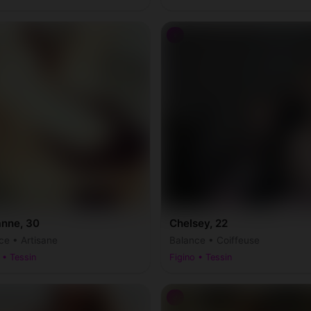
♀
anne, 30
Chelsey, 22
ce • Artisane
Balance • Coiffeuse
 • Tessin
Figino • Tessin
♂