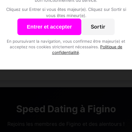
bon fonctionnement du service.
Cliquez sur Entrer si vous êtes majeur(e). Cliquez sur Sortir si
vous êtes mineur(e).
Sortir
Entrer et accepter
En poursuivant la navigation, vous confirmez être majeur(e) et
acceptez nos cookies strictement nécessaires.
Politique de
Tou, 41
confidentialité
.
Gémeaux • Musicien
Figino • Tessin
Speed Dating à Figino
Rejoins les membres de Figino et des alentours !