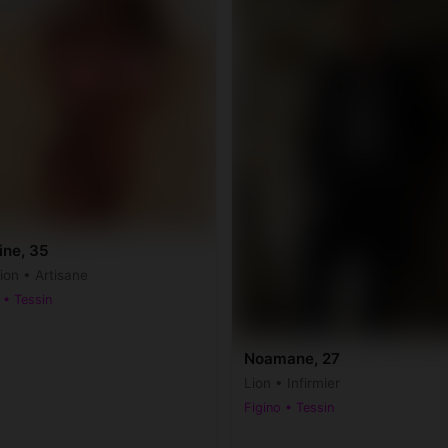
ine, 35
ion • Artisane
 • Tessin
Noamane, 27
Lion • Infirmier
Figino • Tessin