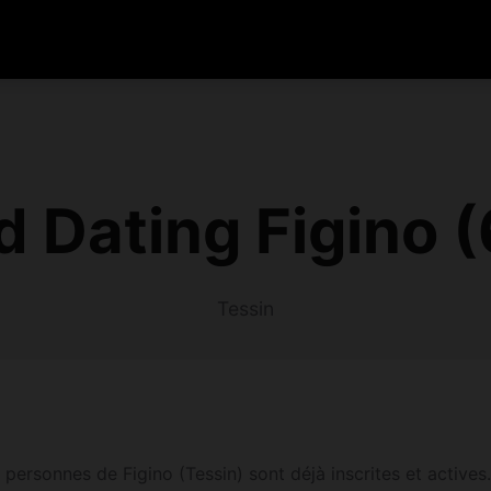
 Dating Figino 
Tessin
personnes de Figino (Tessin) sont déjà inscrites et actives.