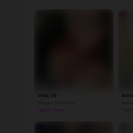
♀
♀
Viola, 29
Adri
Vierge • Architecte
Balan
Figino • Tessin
Figino
♀
♀