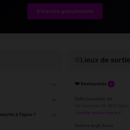
S'inscrire gratuitement
Lieux de sortie
🍽️ Restaurants
2
DMD Ensemble SA
Via Cantonale 59, 6918 Figino
Inscris-toi pour voir le n°
crits à Figino ?
Osteria degli Amici