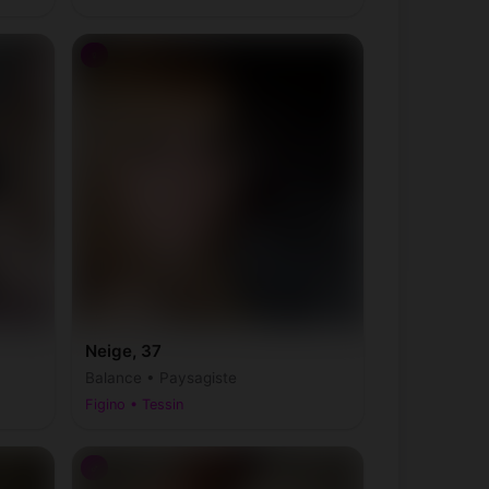
♀
Neige, 37
Balance • Paysagiste
Figino • Tessin
♂