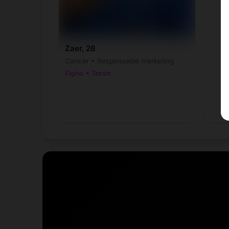
Zaer, 28
Cancer • Responsable marketing
Figino • Tessin