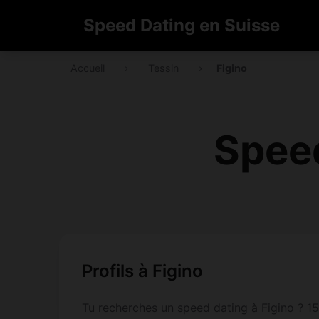
Speed Dating en Suisse
Accueil
›
Tessin
›
Figino
Speed
Profils à Figino
Tu recherches un speed dating à Figino ? 15 