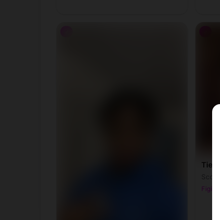
♂
♂
Tierr
Scorp
Figino