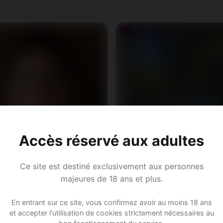
♂
Accès réservé aux adultes
Ce site est destiné exclusivement aux personnes
y, 27
majeures de 18 ans et plus.
ion • Vendeur
 • Tessin
En entrant sur ce site, vous confirmez avoir au moins 18 ans
et accepter l'utilisation de cookies strictement nécessaires au