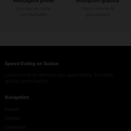
Messagerie privée
Inscription gratuite
Discutez en toute
Créez votre profil
confidentialité
gratuitement
Speed Dating en Suisse
La plateforme de référence pour speed dating. Inscription
gratuite, profils vérifiés.
Navigation
Accueil
Contact
Connexion