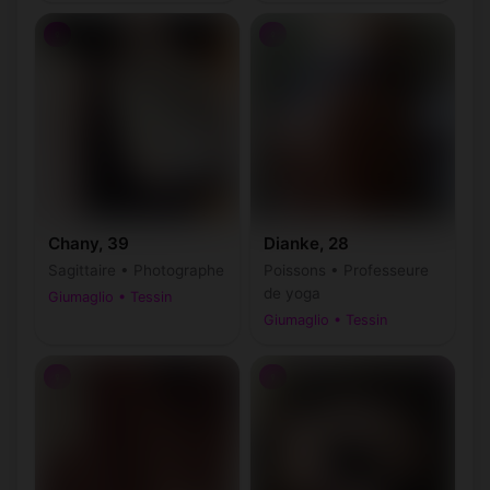
♀
♀
Chany, 39
Dianke, 28
Sagittaire • Photographe
Poissons • Professeure
de yoga
Giumaglio • Tessin
Giumaglio • Tessin
♀
♀