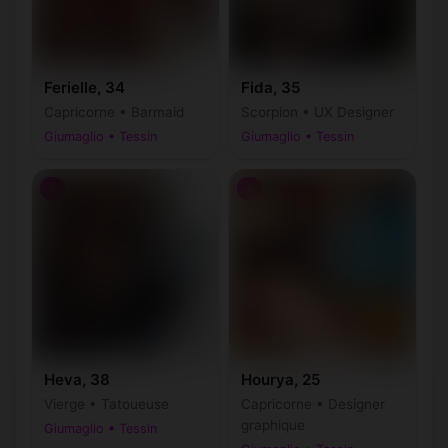
Ferielle, 34
Fida, 35
Capricorne • Barmaid
Scorpion • UX Designer
Giumaglio • Tessin
Giumaglio • Tessin
♀
♀
Heva, 38
Hourya, 25
Vierge • Tatoueuse
Capricorne • Designer
graphique
Giumaglio • Tessin