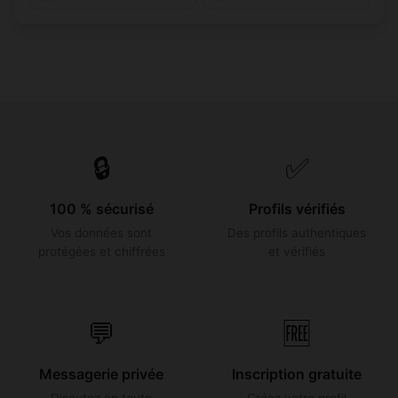
🔒
✅
100 % sécurisé
Profils vérifiés
Vos données sont
Des profils authentiques
protégées et chiffrées
et vérifiés
💬
🆓
Messagerie privée
Inscription gratuite
Discutez en toute
Créez votre profil