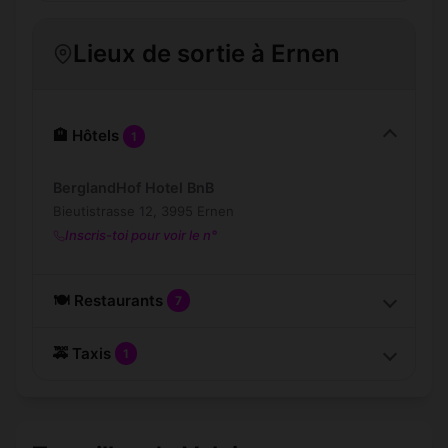
Lieux de sortie à Ernen
🏨 Hôtels
1
BerglandHof Hotel BnB
Bieutistrasse 12, 3995 Ernen
Inscris-toi pour voir le n°
🍽️ Restaurants
7
🚕 Taxis
1