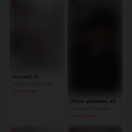
♂
♂
Ryszard, 31
Vierge • Mécanicien
Ernen • Valais
Pierre-guillaume, 43
Scorpion • Tatoueur
Ernen • Valais
♂
♂