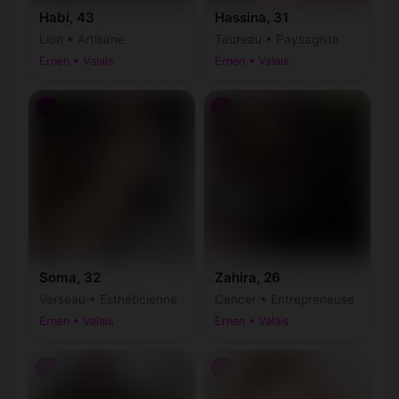
Habi, 43
Hassina, 31
Lion • Artisane
Taureau • Paysagiste
Ernen • Valais
Ernen • Valais
♀
♀
Soma, 32
Zahira, 26
Verseau • Esthéticienne
Cancer • Entrepreneuse
Ernen • Valais
Ernen • Valais
♀
♀