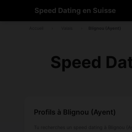
Speed Dating en Suisse
Accueil
›
Valais
›
Blignou (Ayent)
Speed Dat
Profils à Blignou (Ayent)
Tu recherches un speed dating à Blignou (Aye