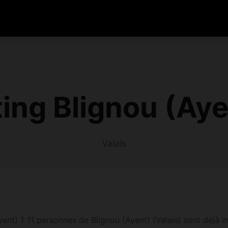
ing Blignou (Aye
Valais
nt) ? 11 personnes de Blignou (Ayent) (Valais) sont déjà insc