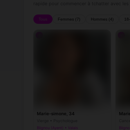
rapide pour commencer à tchatter avec les
Tous
Femmes (7)
Hommes (4)
18
♀
♀
Marie-simone, 34
Mari
Vierge • Psychologue
Cance
Blignou (Ayent) • Valais
Bligno