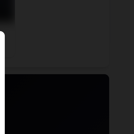
t)
 !