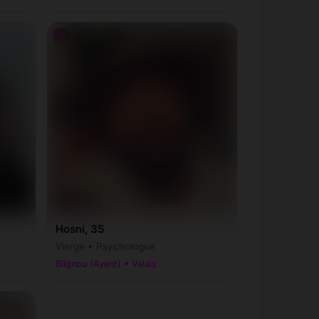
♂
Hosni, 35
Vierge • Psychologue
Blignou (Ayent) • Valais