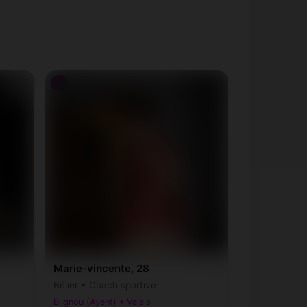
♀
Marie-vincente, 28
Bélier • Coach sportive
Blignou (Ayent) • Valais