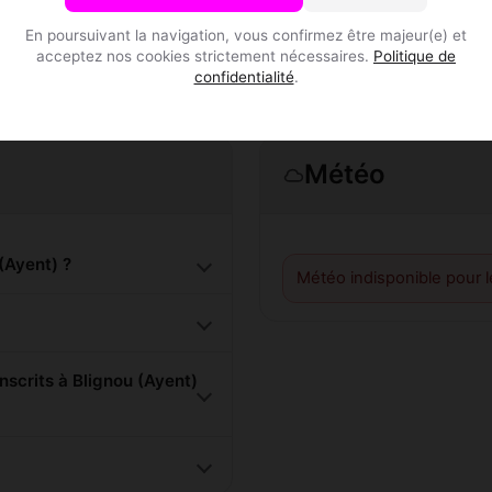
En poursuivant la navigation, vous confirmez être majeur(e) et
acceptez nos cookies strictement nécessaires.
Politique de
confidentialité
.
Météo
(Ayent) ?
Météo indisponible pour 
scrits à Blignou (Ayent)