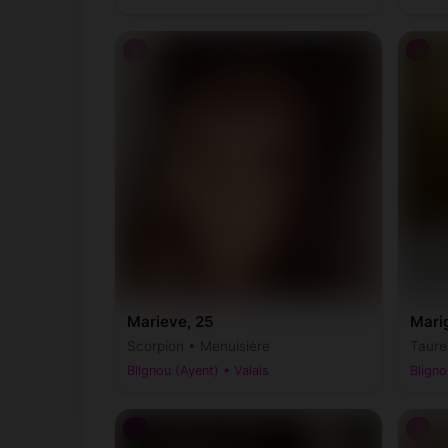
♀
♀
Marieve, 25
Mari
Scorpion • Menuisière
Taure
Blignou (Ayent) • Valais
Bligno
♂
♂