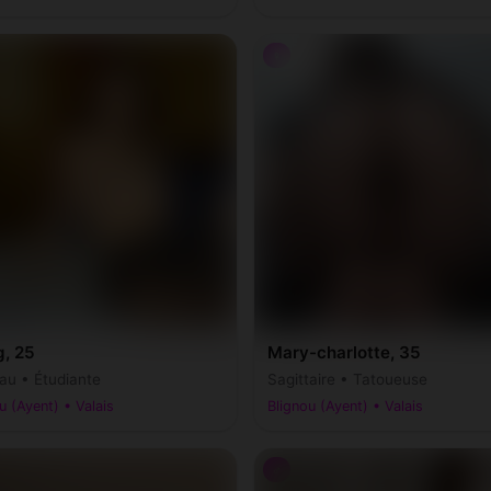
♀
g, 25
Mary-charlotte, 35
au • Étudiante
Sagittaire • Tatoueuse
u (Ayent) • Valais
Blignou (Ayent) • Valais
♂