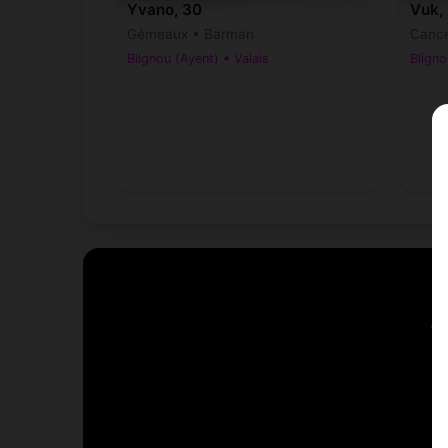
Yvano, 30
Vuk,
Gémeaux • Barman
Cance
Blignou (Ayent) • Valais
Bligno
S
R