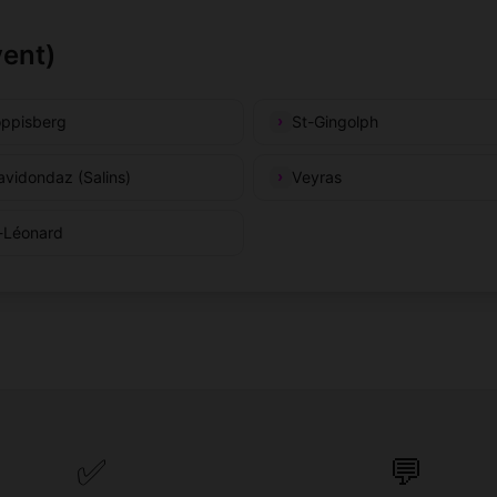
yent)
ppisberg
St-Gingolph
avidondaz (Salins)
Veyras
-Léonard
✅
💬