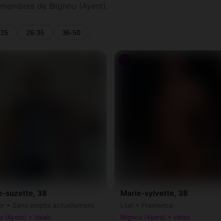
 membres de Blignou (Ayent).
-25
26-35
36-50
♀
e-suzette, 38
Marie-sylvette, 38
r • Sans emploi actuellement
Lion • Freelance
u (Ayent) • Valais
Blignou (Ayent) • Valais