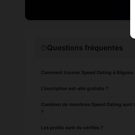
Questions fréquentes
Comment trouver Speed Dating à Blignou 
L'inscription est-elle gratuite ?
Combien de membres Speed Dating sont in
?
Les profils sont-ils vérifiés ?