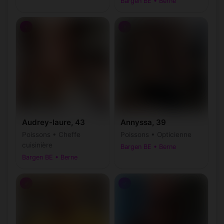
Bargen BE • Berne
♀
♀
Audrey-laure, 43
Annyssa, 39
Poissons • Cheffe
Poissons • Opticienne
cuisinière
Bargen BE • Berne
Bargen BE • Berne
♂
♂