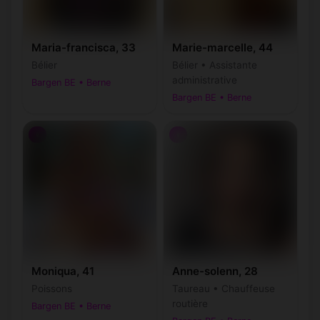
Maria-francisca, 33
Marie-marcelle, 44
Bélier
Bélier • Assistante
administrative
Bargen BE • Berne
Bargen BE • Berne
♀
♀
Moniqua, 41
Anne-solenn, 28
Poissons
Taureau • Chauffeuse
routière
Bargen BE • Berne