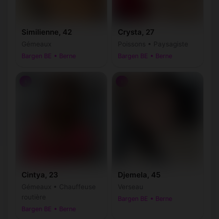
Similienne, 42
Crysta, 27
Gémeaux
Poissons • Paysagiste
Bargen BE • Berne
Bargen BE • Berne
♀
♀
Cintya, 23
Djemela, 45
Gémeaux • Chauffeuse
Verseau
routière
Bargen BE • Berne
Bargen BE • Berne