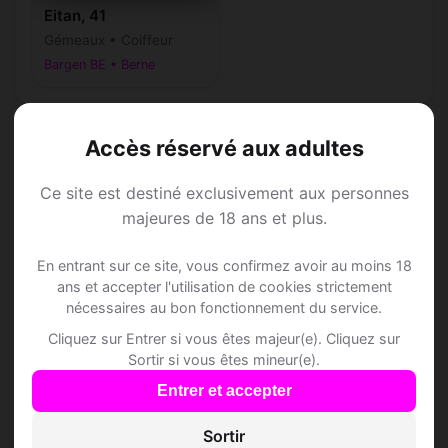
Eitan, 41
Gémeaux • Coiffeur
Bargen BE • Berne
Accès réservé aux adultes
Speed Dating à
Ce site est destiné exclusivement aux personnes
majeures de 18 ans et plus.
Bargen BE
En entrant sur ce site, vous confirmez avoir au moins 18
ans et accepter l'utilisation de cookies strictement
Rejoins les membres de Bargen BE et des
nécessaires au bon fonctionnement du service.
alentours !
Cliquez sur Entrer si vous êtes majeur(e). Cliquez sur
Sortir si vous êtes mineur(e).
Entrer et accepter
S'inscrire gratuitement
Sortir