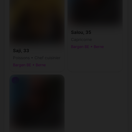
Salou, 35
Capricorne
Bargen BE • Berne
Saji, 33
Poissons • Chef cuisinier
Bargen BE • Berne
♂