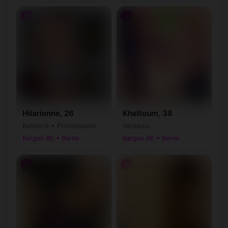
♀
♀
Hilarionne, 26
Kheltoum, 38
Balance • Professeure
Verseau
Bargen BE • Berne
Bargen BE • Berne
♀
♀