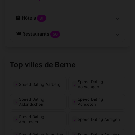
🏨 Hôtels
31
🍽️ Restaurants
50
Top villes de Berne
Speed Dating
Speed Dating Aarberg
Aarwangen
Speed Dating
Speed Dating
Abländschen
Achseten
Speed Dating
Speed Dating Aefligen
Adelboden
Speed Dating Aegerten
Speed Dating Aeschau