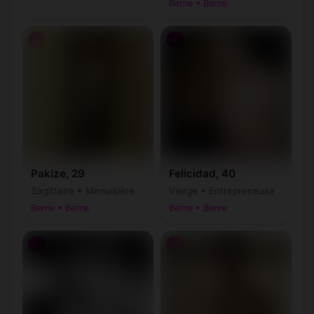
Berne • Berne
♀
♀
Pakize, 29
Felicidad, 40
Sagittaire • Menuisière
Vierge • Entrepreneuse
Berne • Berne
Berne • Berne
♂
♂