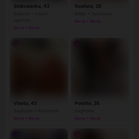
Slobodanka, 43
Souhela, 29
Balance • Coach
Bélier • Tatoueuse
sportive
Berne • Berne
Berne • Berne
♀
♀
Vlasta, 43
Polette, 26
Sagittaire • Architecte
Sagittaire
Berne • Berne
Berne • Berne
♀
♀