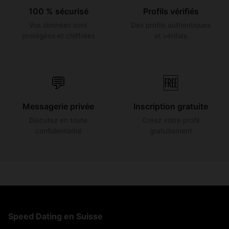
100 % sécurisé
Profils vérifiés
Vos données sont
Des profils authentiques
protégées et chiffrées
et vérifiés
💬
🆓
Messagerie privée
Inscription gratuite
Discutez en toute
Créez votre profil
confidentialité
gratuitement
Speed Dating en Suisse