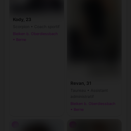
Kody, 23
Scorpion • Coach sportif
Bleiken b. Oberdiessbach
• Berne
Revan, 31
Taureau • Assistant
administratif
Bleiken b. Oberdiessbach
• Berne
♂
♂