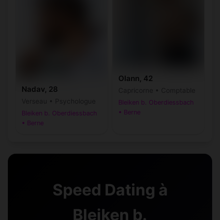
Olann, 42
Nadav, 28
Capricorne • Comptable
Verseau • Psychologue
Bleiken b. Oberdiessbach
• Berne
Bleiken b. Oberdiessbach
• Berne
Speed Dating à
Bleiken b.