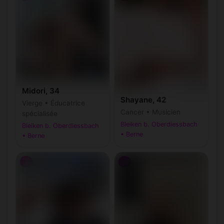
Midori, 34
Shayane, 42
Vierge • Éducatrice
Cancer • Musicien
spécialisée
Bleiken b. Oberdiessbach
Bleiken b. Oberdiessbach
• Berne
• Berne
♂
♂