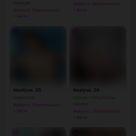
manager
Bleiken b. Oberdiessbach
• Berne
Bleiken b. Oberdiessbach
• Berne
♀
♀
Noellyne, 35
Noelyse, 24
Capricorne
Cancer • Chauffeuse
routière
Bleiken b. Oberdiessbach
• Berne
Bleiken b. Oberdiessbach
• Berne
♀
♂