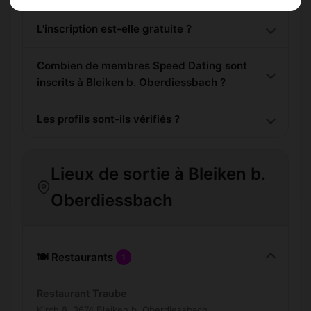
L'inscription est-elle gratuite ?
Combien de membres Speed Dating sont
inscrits à Bleiken b. Oberdiessbach ?
Les profils sont-ils vérifiés ?
Lieux de sortie à Bleiken b.
Oberdiessbach
🍽️ Restaurants
1
Restaurant Traube
Kirch 8, 3674 Bleiken b. Oberdiessbach