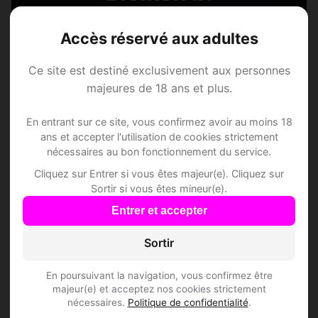
Oberdiessbach
Accès réservé aux adultes
Rejoins les membres de Bleiken b.
Ce site est destiné exclusivement aux personnes
Oberdiessbach et des alentours !
majeures de 18 ans et plus.
En entrant sur ce site, vous confirmez avoir au moins 18
S'inscrire gratuitement
ans et accepter l'utilisation de cookies strictement
nécessaires au bon fonctionnement du service.
Cliquez sur Entrer si vous êtes majeur(e). Cliquez sur
Sortir si vous êtes mineur(e).
Entrer et accepter
Questions fréquentes
Sortir
En poursuivant la navigation, vous confirmez être
majeur(e) et acceptez nos cookies strictement
Comment trouver Speed Dating à Bleiken b.
nécessaires.
Politique de confidentialité
.
Oberdiessbach ?