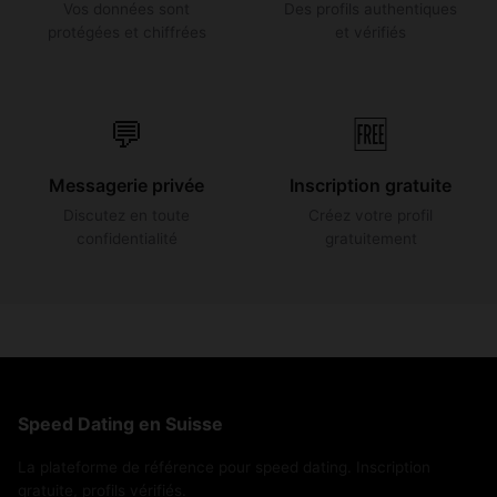
Vos données sont
Des profils authentiques
protégées et chiffrées
et vérifiés
💬
🆓
Messagerie privée
Inscription gratuite
Discutez en toute
Créez votre profil
confidentialité
gratuitement
Speed Dating en Suisse
La plateforme de référence pour speed dating. Inscription
gratuite, profils vérifiés.