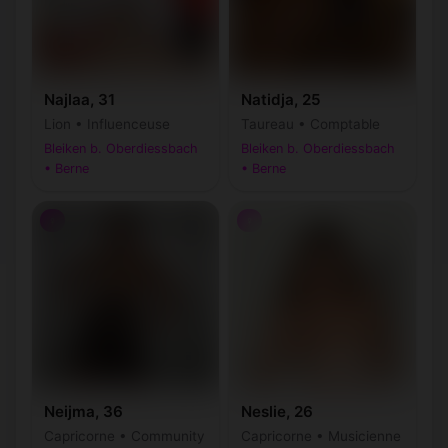
Najlaa, 31
Natidja, 25
Lion • Influenceuse
Taureau • Comptable
Bleiken b. Oberdiessbach
Bleiken b. Oberdiessbach
• Berne
• Berne
♀
♀
Neijma, 36
Neslie, 26
Capricorne • Community
Capricorne • Musicienne