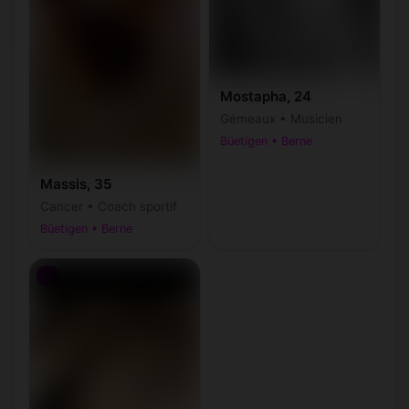
Mostapha, 24
Gémeaux • Musicien
Büetigen • Berne
Massis, 35
Cancer • Coach sportif
Büetigen • Berne
♂