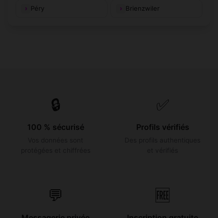
Péry
Brienzwiler
🔒
✅
100 % sécurisé
Profils vérifiés
Vos données sont
Des profils authentiques
protégées et chiffrées
et vérifiés
💬
🆓
Messagerie privée
Inscription gratuite