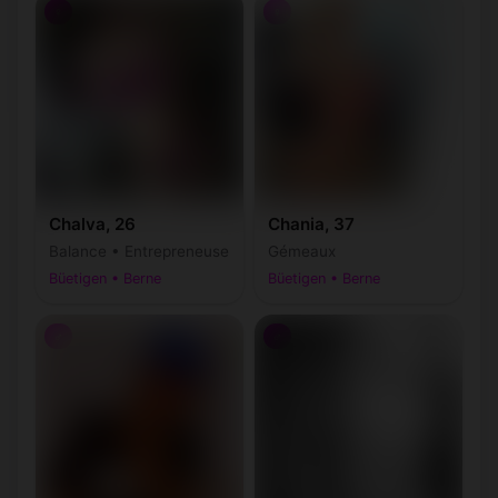
♀
♀
Chalva, 26
Chania, 37
Balance • Entrepreneuse
Gémeaux
Büetigen • Berne
Büetigen • Berne
♂
♂