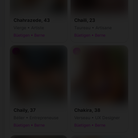
Chahrazede, 43
Chaili, 23
Vierge • Artiste
Taureau • Artisane
Büetigen • Berne
Büetigen • Berne
♀
♀
Chaily, 37
Chakira, 38
Bélier • Entrepreneuse
Verseau • UX Designer
Büetigen • Berne
Büetigen • Berne