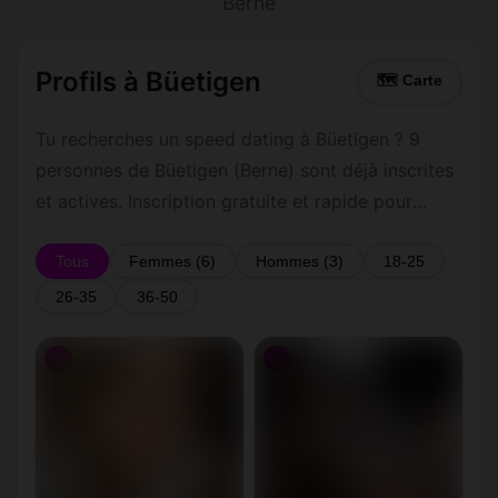
Berne
Profils à Büetigen
🗺 Carte
Tu recherches un speed dating à Büetigen ? 9
personnes de Büetigen (Berne) sont déjà inscrites
et actives. Inscription gratuite et rapide pour
commencer à tchatter avec les membres de
Büetigen.
Tous
Femmes (6)
Hommes (3)
18-25
26-35
36-50
♀
♀