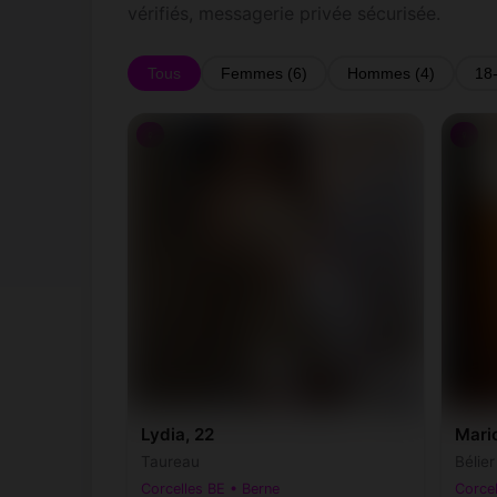
vérifiés, messagerie privée sécurisée.
Tous
Femmes (6)
Hommes (4)
18
♀
♀
Lydia, 22
Mari
Taureau
Bélie
Corcelles BE • Berne
Corcel