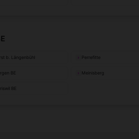
BE
rst b. Längenbühl
Perrefitte
rgen BE
Meinisberg
riswil BE