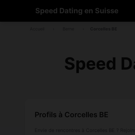
Speed Dating en Suisse
Accueil
›
Berne
›
Corcelles BE
Speed Da
Profils à Corcelles BE
Envie de rencontres à Corcelles BE ? Rejoins