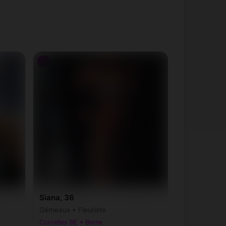
♀
Siana, 36
Gémeaux • Fleuriste
Corcelles BE • Berne