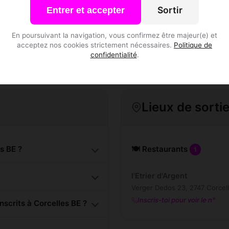
Sortir
Entrer et accepter
S'inscrire gratuitement
En poursuivant la navigation, vous confirmez être majeur(e) et
acceptez nos cookies strictement nécessaires.
Politique de
confidentialité
.
Lieux de sorti
s BE ?
🍽️ Restaurants
1
l'Etrier d'Argent
Verger Dedos 23, 2747 Corcel
Inscris-toi pour voir le n°
crits à Corcelles BE ?