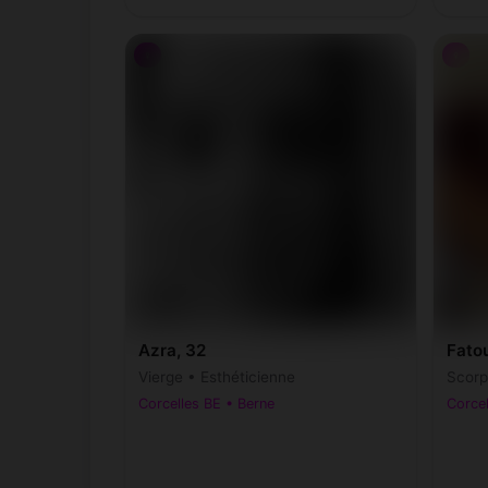
♀
♀
Azra, 32
Fatou
Vierge • Esthéticienne
Scorp
Corcelles BE • Berne
Corcel