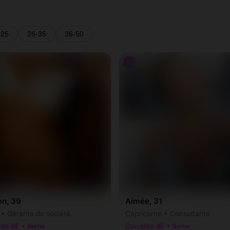
-25
26-35
36-50
♀
on, 39
Aimée, 31
r • Gérante de société
Capricorne • Consultante
les BE • Berne
Corcelles BE • Berne