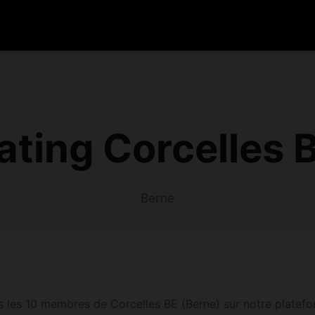
ting Corcelles 
Berne
 les 10 membres de Corcelles BE (Berne) sur notre plateform