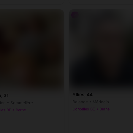
♂
Yllies, 44
, 31
Balance • Médecin
ion • Sommelière
Corcelles BE • Berne
les BE • Berne