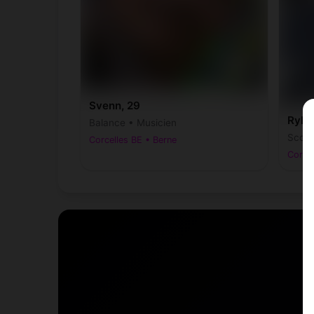
Svenn, 29
Ryha
Balance • Musicien
Scorp
Corcelles BE • Berne
Corcel