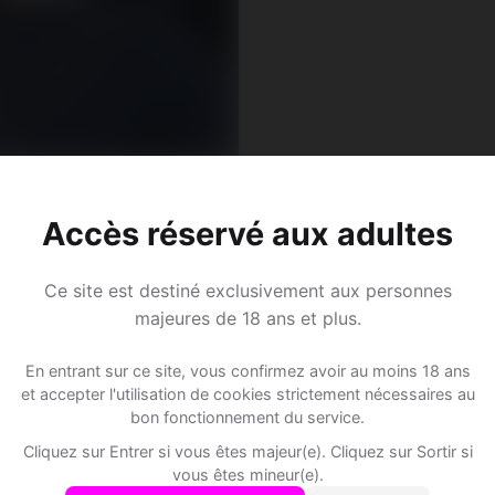
d, 39
ion • Photographe
Accès réservé aux adultes
les BE • Berne
Ce site est destiné exclusivement aux personnes
majeures de 18 ans et plus.
En entrant sur ce site, vous confirmez avoir au moins 18 ans
et accepter l'utilisation de cookies strictement nécessaires au
Speed Dating à Corcelles BE
bon fonctionnement du service.
Cliquez sur Entrer si vous êtes majeur(e). Cliquez sur Sortir si
Rejoins les membres de Corcelles BE et des alentours 
vous êtes mineur(e).