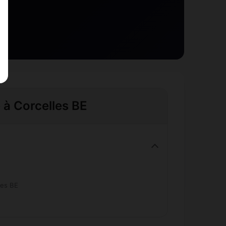
e à Corcelles BE
les BE