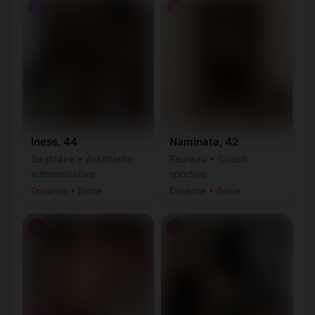
♀
♀
Iness, 44
Naminata, 42
Sagittaire • Assistante
Taureau • Coach
administrative
sportive
Douanne • Berne
Douanne • Berne
♀
♂