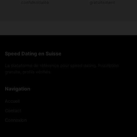
confidentialité
gratuitement
Speed Dating en Suisse
La plateforme de référence pour speed dating. Inscription
gratuite, profils vérifiés.
Navigation
Accueil
Contact
Connexion