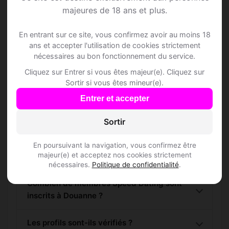
majeures de 18 ans et plus.
S'inscrire gratuitement
En entrant sur ce site, vous confirmez avoir au moins 18
ans et accepter l'utilisation de cookies strictement
nécessaires au bon fonctionnement du service.
Cliquez sur Entrer si vous êtes majeur(e). Cliquez sur
Sortir si vous êtes mineur(e).
Questions fréquentes
Entrer et accepter
Sortir
Comment trouver Speed Dating à Douanne ?
En poursuivant la navigation, vous confirmez être
majeur(e) et acceptez nos cookies strictement
L'inscription est-elle gratuite ?
nécessaires.
Politique de confidentialité
.
Combien de membres Speed Dating sont
inscrits à Douanne ?
Les profils sont-ils vérifiés ?