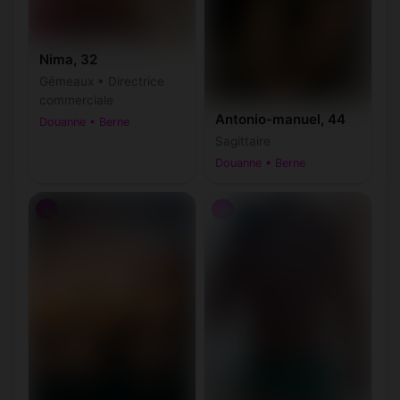
Nima, 32
Gémeaux • Directrice
commerciale
Antonio-manuel, 44
Douanne • Berne
Sagittaire
Douanne • Berne
♂
♂