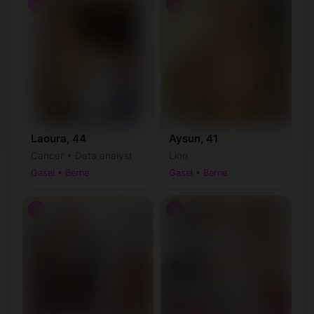
♀
♀
Laoura, 44
Aysun, 41
Cancer • Data analyst
Lion
Gasel • Berne
Gasel • Berne
♀
♀