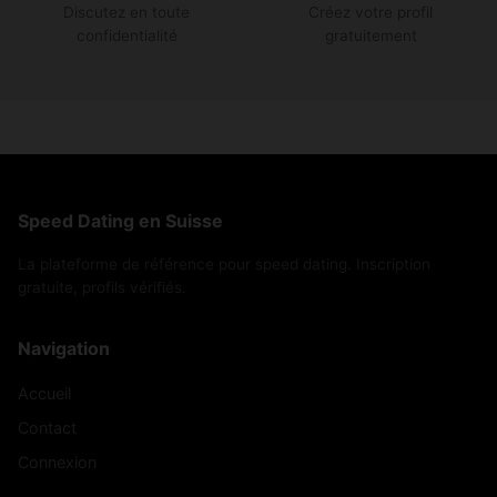
Discutez en toute
Créez votre profil
confidentialité
gratuitement
Speed Dating en Suisse
La plateforme de référence pour speed dating. Inscription
gratuite, profils vérifiés.
Navigation
Accueil
Contact
Connexion