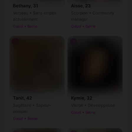
Bethany, 31
Aisse, 23
Verseau • Sans emploi
Scorpion • Community
actuellement
manager
Gasel • Berne
Gasel • Berne
♀
♀
Tanit, 42
Kymie, 32
Sagittaire • Sapeur-
Vierge • Développeuse
pompier
Gasel • Berne
Gasel • Berne