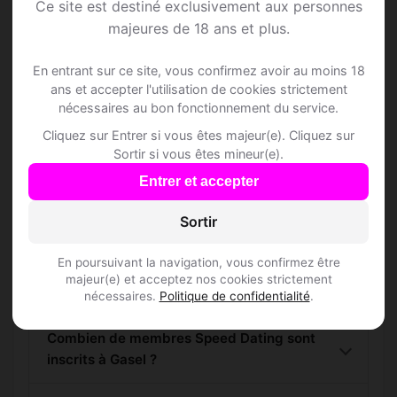
Ce site est destiné exclusivement aux personnes
majeures de 18 ans et plus.
S'inscrire gratuitement
En entrant sur ce site, vous confirmez avoir au moins 18
ans et accepter l'utilisation de cookies strictement
nécessaires au bon fonctionnement du service.
Cliquez sur Entrer si vous êtes majeur(e). Cliquez sur
Sortir si vous êtes mineur(e).
Questions fréquentes
Entrer et accepter
Sortir
Comment trouver Speed Dating à Gasel ?
En poursuivant la navigation, vous confirmez être
majeur(e) et acceptez nos cookies strictement
L'inscription est-elle gratuite ?
nécessaires.
Politique de confidentialité
.
Combien de membres Speed Dating sont
inscrits à Gasel ?