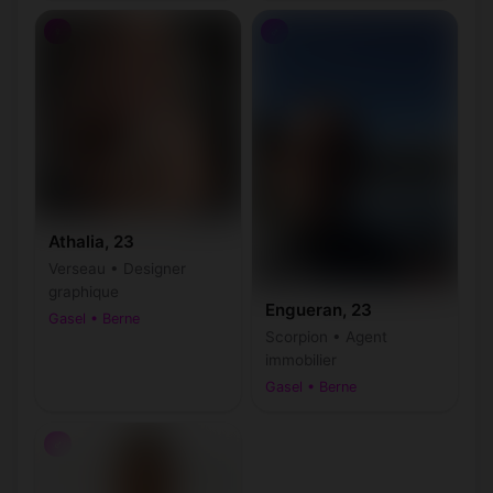
♀
♂
Athalia, 23
Verseau • Designer
graphique
Engueran, 23
Gasel • Berne
Scorpion • Agent
immobilier
Gasel • Berne
♂