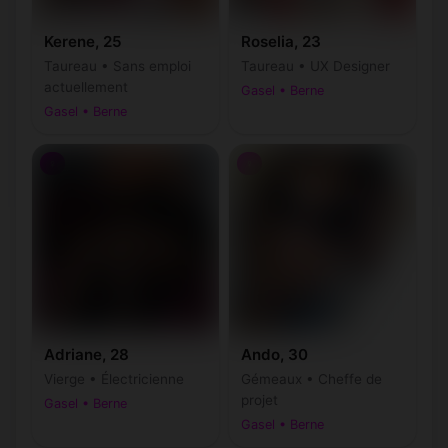
Kerene, 25
Roselia, 23
Taureau • Sans emploi
Taureau • UX Designer
actuellement
Gasel • Berne
Gasel • Berne
♀
♀
Adriane, 28
Ando, 30
Vierge • Électricienne
Gémeaux • Cheffe de
projet
Gasel • Berne
Gasel • Berne