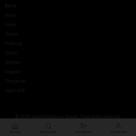
Berne
Vaud
Valais
Tessin
Fribourg
Zurich
Grisons
Argovie
Thurgovie
Saint-Gall
© 2026 Speed Dating en Suisse. Tous droits réservés.
Accueil
Recherche
Inscription
Connexion