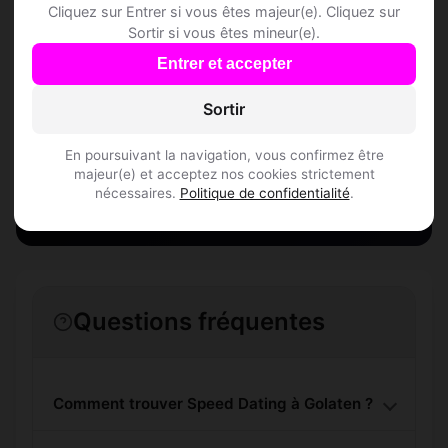
Cliquez sur Entrer si vous êtes majeur(e). Cliquez sur
Golaten
Sortir si vous êtes mineur(e).
Entrer et accepter
Rejoins les membres de Golaten et des
Sortir
alentours !
En poursuivant la navigation, vous confirmez être
S'inscrire gratuitement
majeur(e) et acceptez nos cookies strictement
nécessaires.
Politique de confidentialité
.
Questions fréquentes
Comment trouver Speed Dating à Golaten ?