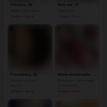
Fairouze, 24
Nisa-nur, 37
Bélier • Opticienne
Capricorne
Golaten • Berne
Golaten • Berne
♀
♀
Franchesca, 25
Marie-emmanuelle, 31
Gémeaux • Coach
Gémeaux • Sans emploi
sportive
actuellement
Golaten • Berne
Golaten • Berne
♀
♀