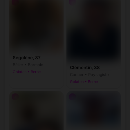
♀
♂
Ségolène, 37
Bélier • Barmaid
Clémentin, 38
Golaten • Berne
Cancer • Paysagiste
Golaten • Berne
♂
♂