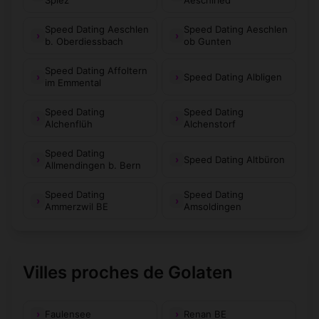
Spiez
Aeschiried
Speed Dating Aeschlen
Speed Dating Aeschlen
b. Oberdiessbach
ob Gunten
Speed Dating Affoltern
Speed Dating Albligen
im Emmental
Speed Dating
Speed Dating
Alchenflüh
Alchenstorf
Speed Dating
Speed Dating Altbüron
Allmendingen b. Bern
Speed Dating
Speed Dating
Ammerzwil BE
Amsoldingen
Villes proches de Golaten
Faulensee
Renan BE