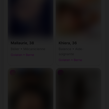
Mallaurie, 38
Khiera, 36
Bélier • Mécanicienne
Balance • Aide-
soignante
Golaten • Berne
Golaten • Berne
♀
♀