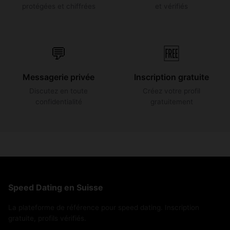
protégées et chiffrées
et vérifiés
💬
🆓
Messagerie privée
Inscription gratuite
Discutez en toute
Créez votre profil
confidentialité
gratuitement
Speed Dating en Suisse
La plateforme de référence pour speed dating. Inscription
gratuite, profils vérifiés.