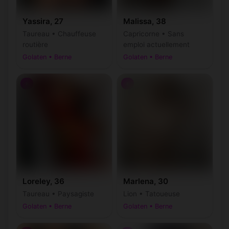
Yassira, 27
Malissa, 38
Taureau • Chauffeuse
Capricorne • Sans
routière
emploi actuellement
Golaten • Berne
Golaten • Berne
♀
♀
Loreley, 36
Marlena, 30
Taureau • Paysagiste
Lion • Tatoueuse
Golaten • Berne
Golaten • Berne