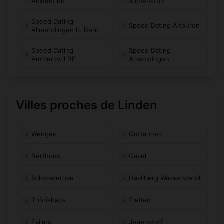
Alchenflüh
Alchenstorf
Speed Dating
Speed Dating Altbüron
Allmendingen b. Bern
Speed Dating
Speed Dating
Ammerzwil BE
Amsoldingen
Villes proches de Linden
Wengen
Guttannen
Berthoud
Gasel
Schwadernau
Hasliberg Wasserwendi
Thörishaus
Treiten
Evilard
Jegenstorf