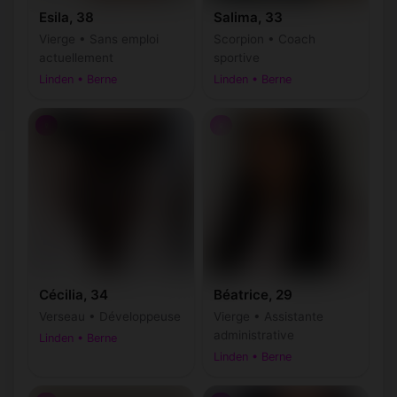
Esila, 38
Salima, 33
Vierge • Sans emploi
Scorpion • Coach
actuellement
sportive
Linden • Berne
Linden • Berne
♀
♀
Cécilia, 34
Béatrice, 29
Verseau • Développeuse
Vierge • Assistante
administrative
Linden • Berne
Linden • Berne