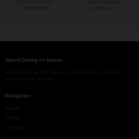
Discutez en toute
Créez votre profil
confidentialité
gratuitement
Speed Dating en Suisse
La plateforme de référence pour speed dating. Inscription
gratuite, profils vérifiés.
Navigation
Accueil
Contact
Connexion