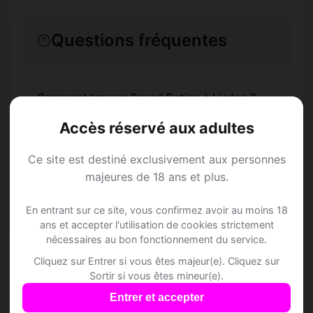
Questions fréquentes
Comment trouver Speed Dating à Linden ?
Accès réservé aux adultes
L'inscription est-elle gratuite ?
Ce site est destiné exclusivement aux personnes
Combien de membres Speed Dating sont
majeures de 18 ans et plus.
inscrits à Linden ?
En entrant sur ce site, vous confirmez avoir au moins 18
ans et accepter l'utilisation de cookies strictement
Les profils sont-ils vérifiés ?
nécessaires au bon fonctionnement du service.
Cliquez sur Entrer si vous êtes majeur(e). Cliquez sur
Sortir si vous êtes mineur(e).
Lieux de sortie à Linden
Entrer et accepter