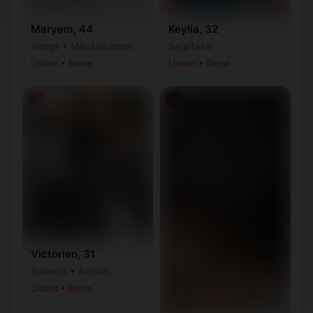
Maryem, 44
Keylia, 32
Vierge • Mécanicienne
Sagittaire
Linden • Berne
Linden • Berne
♂
♂
Victorien, 31
Balance • Artisan
Linden • Berne