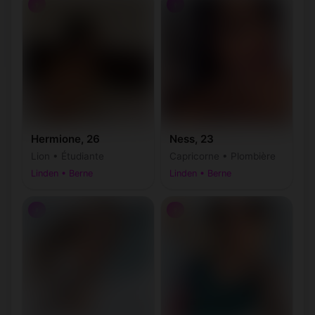
♀
♀
Hermione, 26
Ness, 23
Lion • Étudiante
Capricorne • Plombière
Linden • Berne
Linden • Berne
♀
♀