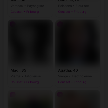
Verseau • Paysagiste
Poissons • Fleuriste
Cousset • Fribourg
Cousset • Fribourg
♀
♀
Madi, 35
Agatha, 40
Vierge • Tatoueuse
Vierge • Électricienne
Cousset • Fribourg
Cousset • Fribourg
♂
♂