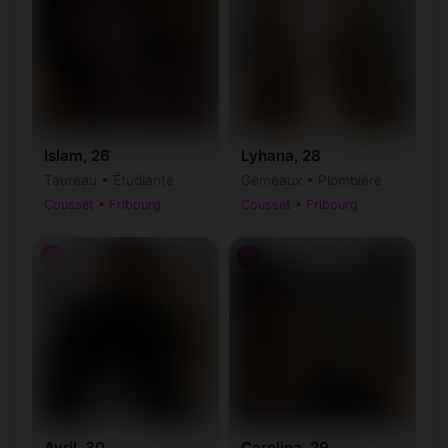
Islam, 26
Lyhana, 28
Taureau • Étudiante
Gémeaux • Plombière
Cousset • Fribourg
Cousset • Fribourg
♀
♀
Avril, 30
Carolina, 29