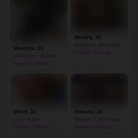
Mendhy, 39
Gémeaux • Mécanicien
Moukhtar, 23
Cousset • Fribourg
Capricorne • Étudiant
Cousset • Fribourg
♂
♂
Yéhouda, 26
Milton, 36
Gémeaux • Professeur
Lion • Avocat
Cousset • Fribourg
Cousset • Fribourg