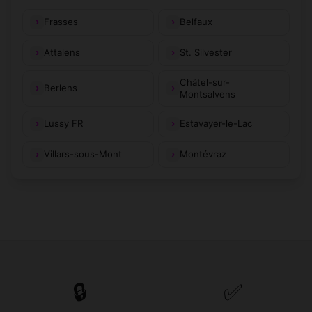
Frasses
Belfaux
Attalens
St. Silvester
Châtel-sur-
Berlens
Montsalvens
Lussy FR
Estavayer-le-Lac
Villars-sous-Mont
Montévraz
🔒
✅