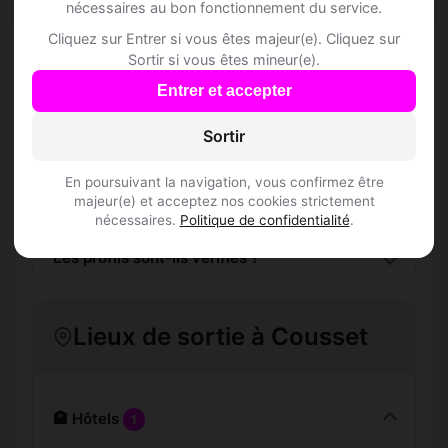
nécessaires au bon fonctionnement du service.
Cliquez sur Entrer si vous êtes majeur(e). Cliquez sur
Sortir si vous êtes mineur(e).
Comment trouver Speed Dating à Cousset ?
Entrer et accepter
L'inscription est-elle gratuite ?
Sortir
Combien de membres Speed Dating sont
En poursuivant la navigation, vous confirmez être
majeur(e) et acceptez nos cookies strictement
inscrits à Cousset ?
nécessaires.
Politique de confidentialité
.
Les profils sont-ils vérifiés ?
Lieux de sortie à Cousset
🏨 Hôtels
1