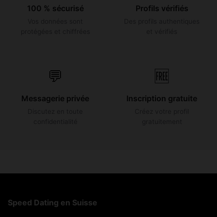
100 % sécurisé
Profils vérifiés
Vos données sont
Des profils authentiques
protégées et chiffrées
et vérifiés
💬
🆓
Messagerie privée
Inscription gratuite
Discutez en toute
Créez votre profil
confidentialité
gratuitement
Speed Dating en Suisse