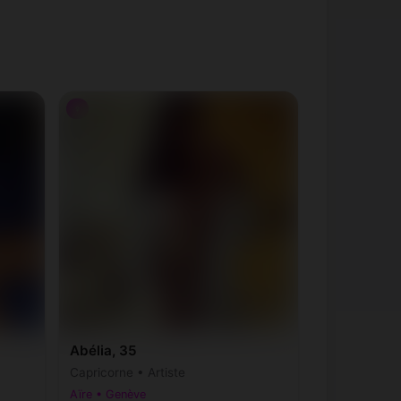
♀
Abélia, 35
Capricorne • Artiste
Aïre • Genève