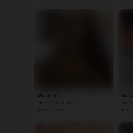
♀
♀
Merav, 41
Sory
Lion • Data analyst
Lion 
Aïre • Genève
Aïre 
♀
♀