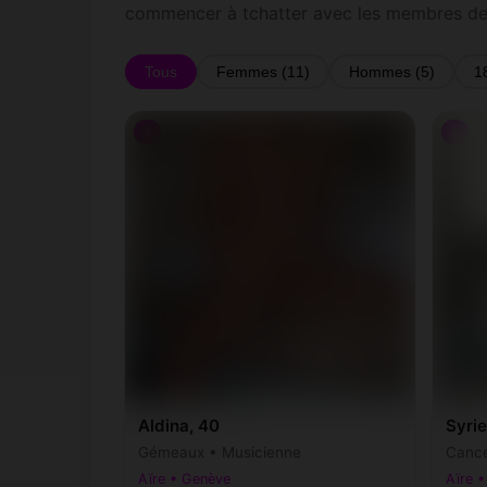
commencer à tchatter avec les membres de
Tous
Femmes (11)
Hommes (5)
1
♀
♀
Aldina, 40
Syrie
Gémeaux • Musicienne
Cance
Aïre • Genève
Aïre 