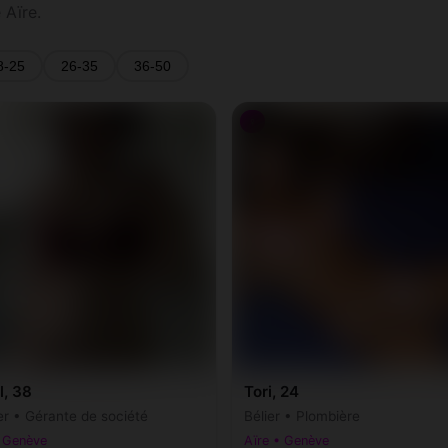
 Aïre.
8-25
26-35
36-50
♀
l, 38
Tori, 24
r • Gérante de société
Bélier • Plombière
• Genève
Aïre • Genève