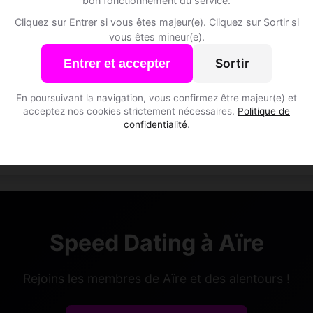
bon fonctionnement du service.
Cliquez sur Entrer si vous êtes majeur(e). Cliquez sur Sortir si
vous êtes mineur(e).
Sortir
Entrer et accepter
En poursuivant la navigation, vous confirmez être majeur(e) et
ny, 28
Joran, 41
acceptez nos cookies strictement nécessaires.
Politique de
e • Musicien
Balance • Comptable
confidentialité
.
• Genève
Aïre • Genève
Speed Dating à Aïre
Rejoins les membres de Aïre et des alentours !