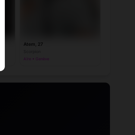
Atem, 27
Scorpion
Aïre • Genève