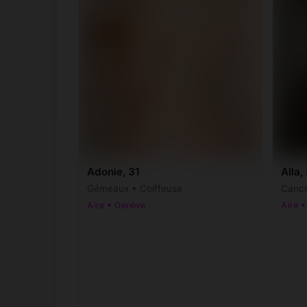
Adonie, 31
Alla,
Gémeaux • Coiffeuse
Cance
Aïre • Genève
Aïre 