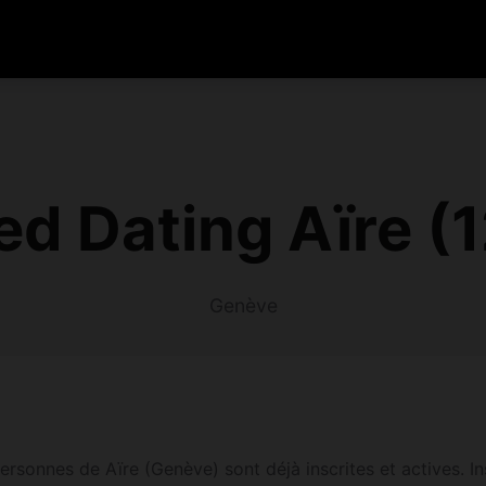
d Dating Aïre (
Genève
rsonnes de Aïre (Genève) sont déjà inscrites et actives. In