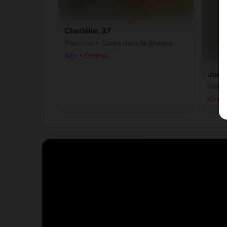
Charlélie, 37
Poissons • Cadre dans la finance
Aïre • Genève
Joan
Vierg
Aïre 