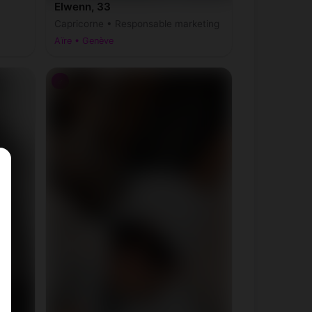
Elwenn, 33
Capricorne • Responsable marketing
Aïre • Genève
♂