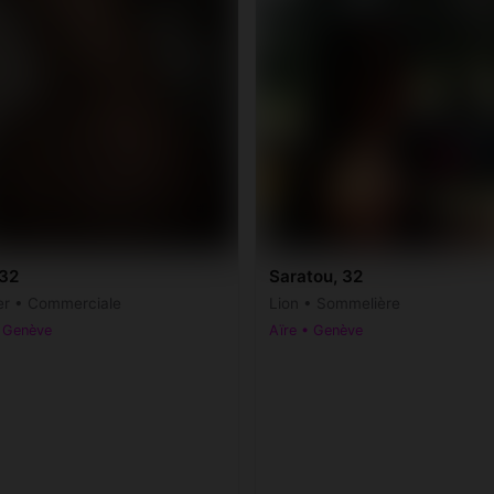
 32
Saratou, 32
r • Commerciale
Lion • Sommelière
• Genève
Aïre • Genève