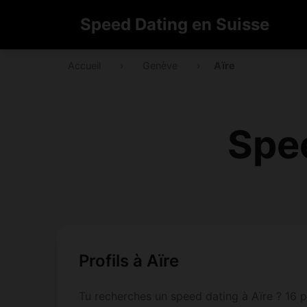
Speed Dating en Suisse
Accueil
›
Genève
›
Aïre
Spee
Profils à Aïre
Tu recherches un speed dating à Aïre ? 16 pe