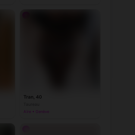
♀
Tran, 40
Taureau
Aïre • Genève
♂