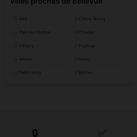
Villes proches de Bellevue
Aïre
Chêne-Bourg
Plan-les-Ouates
Choulex
Céligny
Puplinge
Meyrin
Vessy
Petit-Lancy
Bernex
🔒
✅