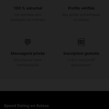
100 % sécurisé
Profils vérifiés
Vos données sont
Des profils authentiques
protégées et chiffrées
et vérifiés
💬
🆓
Messagerie privée
Inscription gratuite
Discutez en toute
Créez votre profil
confidentialité
gratuitement
Speed Dating en Suisse