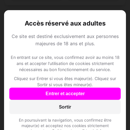
Accès réservé aux adultes
Speed Dating à
Ce site est destiné exclusivement aux personnes
majeures de 18 ans et plus.
Bellevue
En entrant sur ce site, vous confirmez avoir au moins 18
Rejoins les membres de Bellevue et des
ans et accepter l'utilisation de cookies strictement
nécessaires au bon fonctionnement du service.
alentours !
Cliquez sur Entrer si vous êtes majeur(e). Cliquez sur
Sortir si vous êtes mineur(e).
S'inscrire gratuitement
Entrer et accepter
Sortir
En poursuivant la navigation, vous confirmez être
majeur(e) et acceptez nos cookies strictement