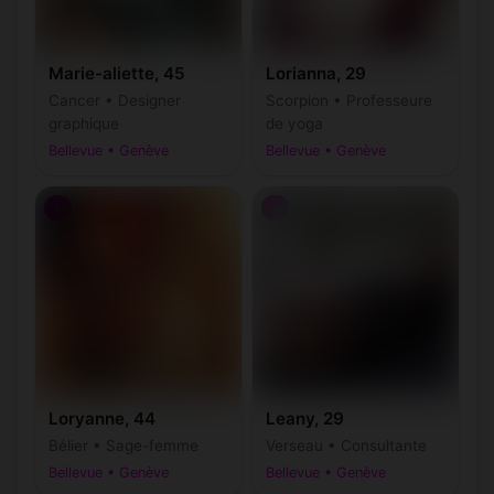
Marie-aliette, 45
Lorianna, 29
Cancer • Designer
Scorpion • Professeure
graphique
de yoga
Bellevue • Genève
Bellevue • Genève
♀
♀
Loryanne, 44
Leany, 29
Bélier • Sage-femme
Verseau • Consultante
Bellevue • Genève
Bellevue • Genève