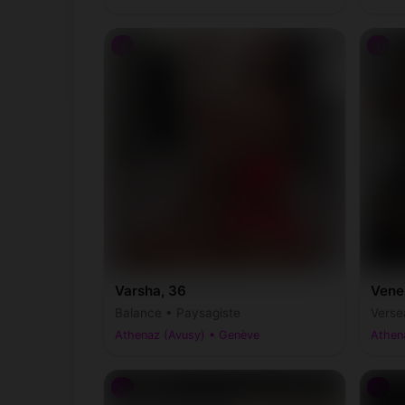
♀
♀
Varsha, 36
Vene
Balance • Paysagiste
Verse
Athenaz (Avusy) • Genève
Athen
♂
♂