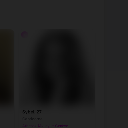
♀
Sybel, 27
Capricorne
Athenaz (Avusy) • Genève