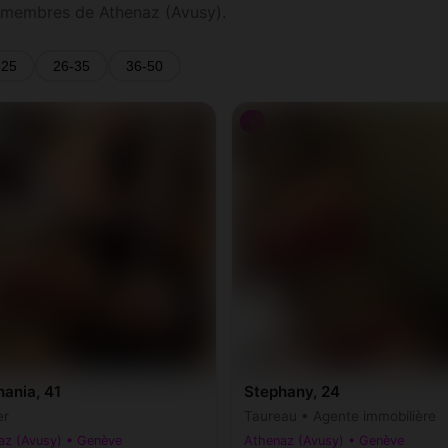
 membres de Athenaz (Avusy).
-25
26-35
36-50
♀
ania, 41
Stephany, 24
er
Taureau • Agente immobilière
az (Avusy) • Genève
Athenaz (Avusy) • Genève