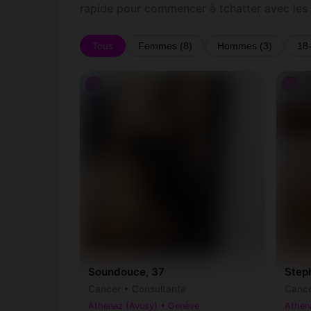
rapide pour commencer à tchatter avec les
Tous
Femmes (8)
Hommes (3)
18
♀
♀
Soundouce, 37
Steph
Cancer • Consultante
Canc
Athenaz (Avusy) • Genève
Athen