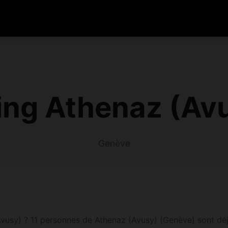
ing Athenaz (Avu
Genève
usy) ? 11 personnes de Athenaz (Avusy) (Genève) sont déjà i