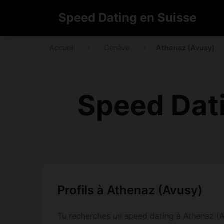
Speed Dating en Suisse
Accueil
›
Genève
›
Athenaz (Avusy)
Speed Dat
Profils à Athenaz (Avusy)
Tu recherches un speed dating à Athenaz (Av