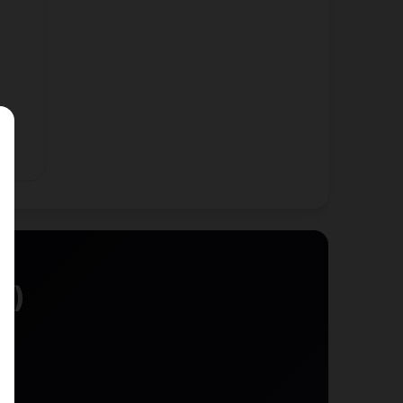
y)
s !