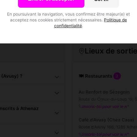
En poursuivant la navigation, vous confirmez être majeur(e) et
acceptez nos cookies strictement nécessaires.
Politique de
confidentialité
.
Lieux de sorti
 (Avusy) ?
🍽️ Restaurants
2
Au Renfort de Sézegnin
Route du Creux-du-Loup 19, 
Inscris-toi pour voir le n°
scrits à Athenaz
Café d'Avusy (Chez Casa)
Route d'Avusy 16B, 1285 Athe
Inscris-toi pour voir le n°