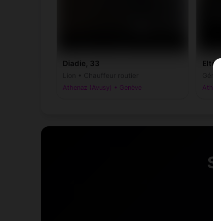
Diadie, 33
Elton
Lion • Chauffeur routier
Gémea
Athenaz (Avusy) • Genève
Athen
S
Re