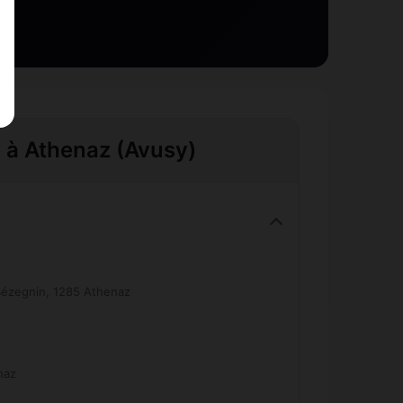
e à Athenaz (Avusy)
Sézegnin, 1285 Athenaz
naz