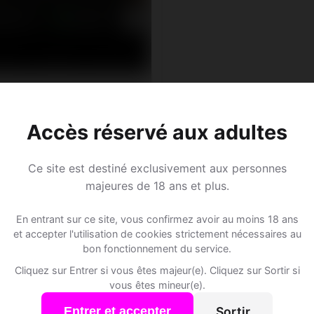
, 33
ux • Électricien
az (Avusy) • Genève
Accès réservé aux adultes
Ce site est destiné exclusivement aux personnes
majeures de 18 ans et plus.
En entrant sur ce site, vous confirmez avoir au moins 18 ans
peed Dating à Athenaz (Avus
et accepter l'utilisation de cookies strictement nécessaires au
bon fonctionnement du service.
joins les membres de Athenaz (Avusy) et des alentour
Cliquez sur Entrer si vous êtes majeur(e). Cliquez sur Sortir si
vous êtes mineur(e).
Sortir
Entrer et accepter
S'inscrire gratuitement