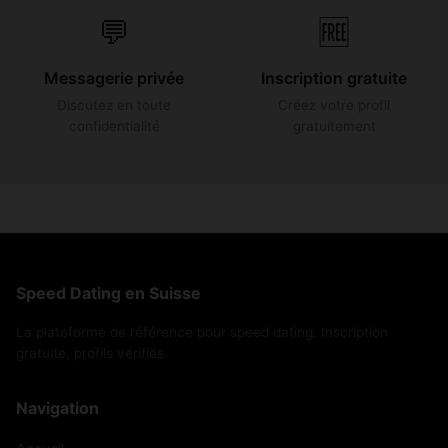
💬
🆓
Messagerie privée
Inscription gratuite
Discutez en toute
Créez votre profil
confidentialité
gratuitement
Speed Dating en Suisse
La plateforme de référence pour speed dating. Inscription
gratuite, profils vérifiés.
Navigation