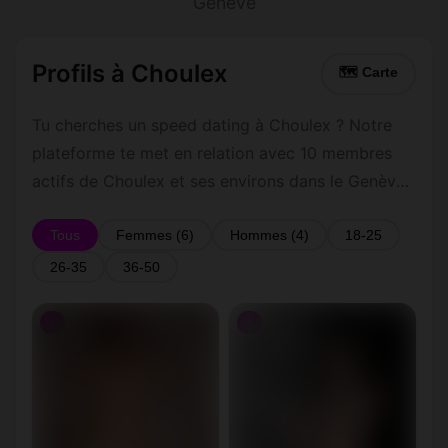
Genève
Profils à Choulex
🗺 Carte
Tu cherches un speed dating à Choulex ? Notre
plateforme te met en relation avec 10 membres
actifs de Choulex et ses environs dans le Genève.
Inscris-toi gratuitement pour contacter les
membres de Choulex et les alentours.
Tous
Femmes (6)
Hommes (4)
18-25
26-35
36-50
♀
♀