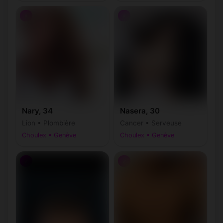
♀
♀
Nary, 34
Nasera, 30
Lion • Plombière
Cancer • Serveuse
Choulex • Genève
Choulex • Genève
♂
♂