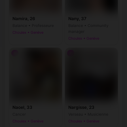
Namira, 26
Nany, 37
Balance • Professeure
Balance • Community
manager
Choulex • Genève
Choulex • Genève
♀
♀
Naoel, 33
Nargisse, 23
Cancer
Verseau • Musicienne
Choulex • Genève
Choulex • Genève