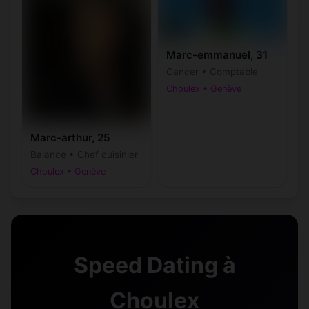
Marc-emmanuel, 31
Cancer • Comptable
Choulex • Genève
Marc-arthur, 25
Balance • Chef cuisinier
Choulex • Genève
Speed Dating à
Choulex