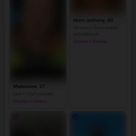
Marc-anthony, 40
Verseau • Sans emploi
actuellement
Choulex • Genève
Maleaume, 37
Lion • Chef cuisinier
Choulex • Genève
♂
♂