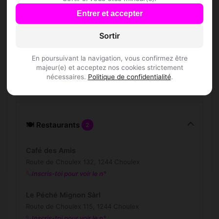
Combien de membres Speed Dating sont
Entrer et accepter
inscrits à Choulex ?
Sortir
Les profils sont-ils vérifiés ?
En poursuivant la navigation, vous confirmez être
majeur(e) et acceptez nos cookies strictement
nécessaires.
Politique de confidentialité
.
Lieux de sortie à Choulex
🍽️ Restaurants
2
Café des Amis
Route de Choulex 132, 1244 Choulex
Inscris-toi pour voir le n°
Le Péché Mignon Sàrl
Route de Choulex 115, 1244 Choulex
Inscris-toi pour voir le n°