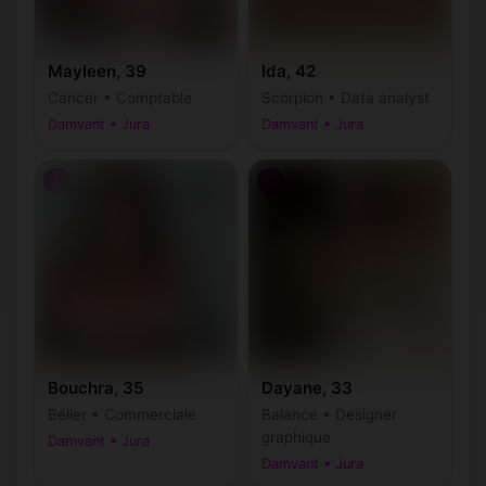
Mayleen, 39
Ida, 42
Cancer • Comptable
Scorpion • Data analyst
Damvant • Jura
Damvant • Jura
♀
♀
Bouchra, 35
Dayane, 33
Bélier • Commerciale
Balance • Designer
graphique
Damvant • Jura
Damvant • Jura