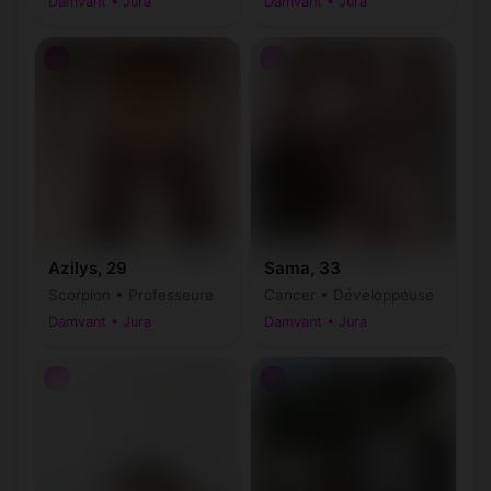
Damvant • Jura
Damvant • Jura
♀
♀
Azilys, 29
Sama, 33
Scorpion • Professeure
Cancer • Développeuse
Damvant • Jura
Damvant • Jura
♂
♂