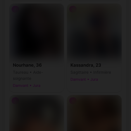
♀
♀
Nourhane, 36
Kassandra, 23
Taureau • Aide-
Sagittaire • Infirmière
soignante
Damvant • Jura
Damvant • Jura
♀
♀