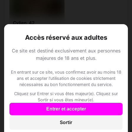
Cylien, 42
Taureau • Pilote
Accès réservé aux adultes
Damvant • Jura
Ce site est destiné exclusivement aux personnes
majeures de 18 ans et plus.
En entrant sur ce site, vous confirmez avoir au moins 18
Speed Dating à
ans et accepter l'utilisation de cookies strictement
nécessaires au bon fonctionnement du service.
Damvant
Cliquez sur Entrer si vous êtes majeur(e). Cliquez sur
Sortir si vous êtes mineur(e).
Rejoins les membres de Damvant et des
Entrer et accepter
alentours !
Sortir