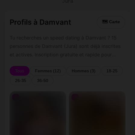
Jura
Profils à Damvant
🗺 Carte
Tu recherches un speed dating à Damvant ? 15
personnes de Damvant (Jura) sont déjà inscrites
et actives. Inscription gratuite et rapide pour
commencer à tchatter avec les membres de
Damvant.
Tous
Femmes (12)
Hommes (3)
18-25
26-35
36-50
♀
♀