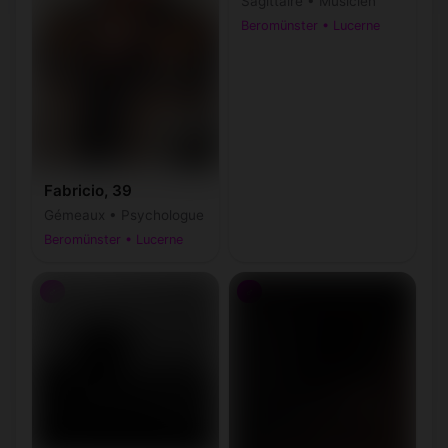
Sagittaire • Musicien
Beromünster • Lucerne
Fabricio, 39
Gémeaux • Psychologue
Beromünster • Lucerne
♂
♂