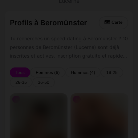
Lucerne
Profils à Beromünster
🗺 Carte
Tu recherches un speed dating à Beromünster ? 10
personnes de Beromünster (Lucerne) sont déjà
inscrites et actives. Inscription gratuite et rapide
pour commencer à tchatter avec les membres de
Beromünster.
Tous
Femmes (6)
Hommes (4)
18-25
26-35
36-50
♀
♀