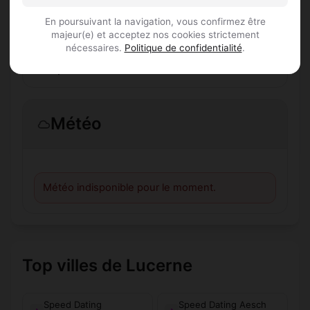
Combien de membres Speed Dating sont
En poursuivant la navigation, vous confirmez être
inscrits à Beromünster ?
majeur(e) et acceptez nos cookies strictement
nécessaires.
Politique de confidentialité
.
Les profils sont-ils vérifiés ?
Météo
Météo indisponible pour le moment.
Top villes de Lucerne
Speed Dating
Speed Dating Aesch