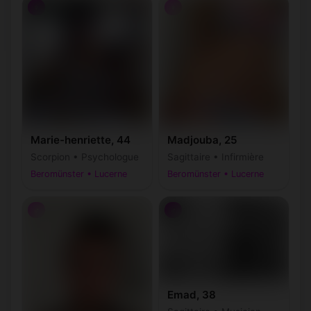
♀
♀
Marie-henriette, 44
Madjouba, 25
Scorpion • Psychologue
Sagittaire • Infirmière
Beromünster • Lucerne
Beromünster • Lucerne
♂
♂
Emad, 38